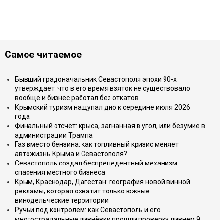
Самое читаемое
Бывший градоначальник Севастополя эпохи 90-х
утверждает, что в его время взяток не существовало
вообще и бизнес работал без откатов
Крымский туризм нащупал дно к середине июля 2026
года
Финальный отсчёт: крыса, загнанная в угол, или безумие в
администрации Трампа
Газ вместо бензина: как топливный кризис меняет
автожизнь Крыма и Севастополя?
Севастополь создал беспрецедентный механизм
спасения местного бизнеса
Крым, Краснодар, Дагестан: география новой винной
рекламы, которая охватит только южные
винодельческие территории
Ручьи под контролем: как Севастополь и его
многострадальные ливнёвки прошли проверку ливнем 9