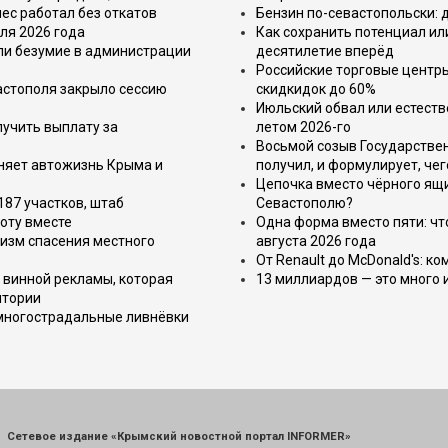
ес работал без откатов
Бензин по-севастопольски: 
ля 2026 года
Как сохранить потенциал ил
или безумие в администрации
десятилетие вперёд
Российские торговые центр
астополя закрыло сессию
скидкидок до 60%
Июльский обвал или естеств
лучить выплату за
летом 2026-го
Восьмой созыв Государствен
еняет автожизнь Крыма и
получил, и формулирует, чег
Цепочка вместо чёрного ящи
187 участков, штаб
Севастополю?
оту вместе
Одна форма вместо пяти: чт
изм спасения местного
августа 2026 года
От Renault до McDonald's: к
 винной рекламы, которая
13 миллиардов — это много 
итории
 многострадальные ливнёвки
Сетевое издание «Крымский новостной портал INFORMER»