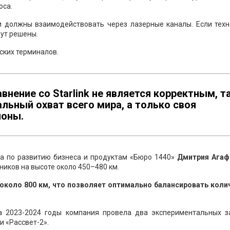
оса.
и должны взаимодействовать через лазерные каналы. Если техн
ут решены.
ских терминалов.
внение со Starlink не является корректным, т
альный охват всего мира, а только своя
йоны.
ра по развитию бизнеса и продуктам «Бюро 1440»
Дмитрия Агаф
тников на высоте около 450–480 км.
около 800 км, что позволяет оптимально балансировать коли
а 2023-2024 годы компания провела два экспериментальных за
и «Рассвет-2».