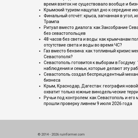
время взяток не существовало вообще и бизн
Крымский туризм нащупал дно к середине ию
Финальный отсчёт: крыса, загнанная в угол, 
Трампа
Ритуал вместо диалога: как Заксобрание Сев
без севастопольцев
48 часов без света и воды: как крымчанам по
отсутствие света и воды во время ЧС?
Газ вместо бензина: как топливный кризис м
Севастополя?
Севастополь готовится к выборам в Госдуму: 
наблюдения и семьи, которые делают эту раб
Севастополь создал беспрецедентный механ
бизнеса
Крым, Краснодар, Дагестан: география новой
охватит только южные винодельческие терр
Ручьи под контролем: как Севастополь и его
прошли проверку ливнем 9 июля 2026 года
© 2014 - 2026 ruinformer.com