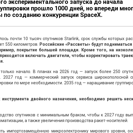
го экспериментального запуска до начала
уппировки прошло 1000 дней, но впереди мно
ы по созданию конкуренции SpaceX.
ось почти 10 тысяч спутников Starlink, срок службы которых ра
ет 550 километров.
Российские «Рассветы» будут подниматься 
пример, покрытие большей площади. Кроме того, на низкол
 приходится включать двигатели, чтобы корректировать трае
я.
 только начало. В планах на 2026 год — запуск более 250 спут
). 2027 год — коммерческий запуск сервиса широкополосной с
ровки по мере необходимости. 2035 год — наращивание группир
ак инструмента двойного назначения, необходимо решить нес
водство спутников с минимальным браком, чтобы к 2027 году вы
томатизации, а также увеличения производства ракет-носителей.
ить импортозамещённую микроэлектронику мирового уровня, ос