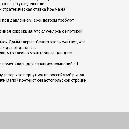
дорого, но уже дешевле
и стратегическая ставка Крыма на
ы под давлением: арендаторы требуют
енная коррекция: что случилось с ипотекой
ной Думы закрыт. Севастополь считает, что
о ждёт от девятого
ка: что закон о мониторинге цен даёт
о поменялось для «спящих» компаний с 1
ому теперь не вернуться на российский рынок
или мало? Контекст севастопольской стройки