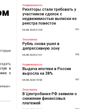
Недвижимость
ом
Риэлторы стали требовать у
участников сделок с
недвижимостью выписки из
реестра повесток
191
06.08.2026 21:06
Экономика
Рубль снова ушел в
депрессивную зону
оторые
193
06.08.2026 21:01
создать
Недвижимость
ступ к
Выдача ипотеки в России
лено с
выросла на 38%
197
06.08.2026 19:50
нных».
Экономика
В Центробанке РФ заявили о
снижении финансовых
платежей