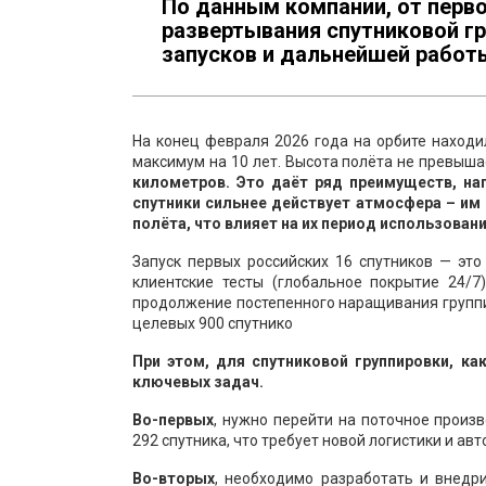
По данным компании, от перво
развертывания спутниковой гр
запусков и дальнейшей работ
На конец февраля 2026 года на орбите находил
максимум на 10 лет. Высота полёта не превыша
километров. Это даёт ряд преимуществ, на
спутники сильнее действует атмосфера – им
полёта, что влияет на их период использовани
Запуск первых российских 16 спутников — это
клиентские тесты (глобальное покрытие 24/7
продолжение постепенного наращивания группи
целевых 900 спутнико
При этом, для спутниковой группировки, к
ключевых задач.
Во-первых
, нужно перейти на поточное произ
292 спутника, что требует новой логистики и ав
Во-вторых
, необходимо разработать и внедр