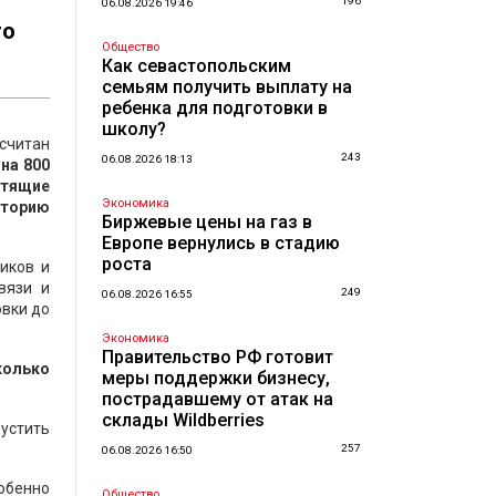
196
06.08.2026 19:46
го
Общество
Как севастопольским
семьям получить выплату на
ребенка для подготовки в
школу?
ссчитан
243
06.08.2026 18:13
на 800
етящие
Экономика
кторию
Биржевые цены на газ в
Европе вернулись в стадию
роста
ников и
вязи и
249
06.08.2026 16:55
овки до
Экономика
Правительство РФ готовит
колько
меры поддержки бизнесу,
пострадавшему от атак на
склады Wildberries
пустить
257
06.08.2026 16:50
обенно
Общество