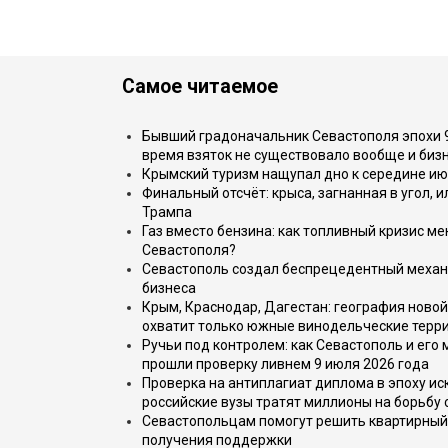
Самое читаемое
Бывший градоначальник Севастополя эпохи 90
время взяток не существовало вообще и бизн
Крымский туризм нащупал дно к середине ию
Финальный отсчёт: крыса, загнанная в угол, 
Трампа
Газ вместо бензина: как топливный кризис м
Севастополя?
Севастополь создал беспрецедентный механ
бизнеса
Крым, Краснодар, Дагестан: география новой
охватит только южные винодельческие терр
Ручьи под контролем: как Севастополь и его
прошли проверку ливнем 9 июля 2026 года
Проверка на антиплагиат диплома в эпоху иск
российские вузы тратят миллионы на борьбу
Севастопольцам помогут решить квартирный 
получения поддержки