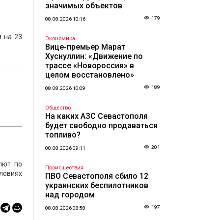
значимых объектов
179
08.08.2026 10:16
 на 23
Экономика
Вице-премьер Марат
Хуснуллин: «Движение по
трассе «Новороссия» в
целом восстановлено»
189
08.08.2026 10:09
Общество
На каких АЗС Севастополя
будет свободно продаваться
топливо?
201
08.08.2026 09:11
лют по
Происшествия
ловиях
ПВО Севастополя сбило 12
украинских беспилотников
над городом
197
08.08.2026 08:58