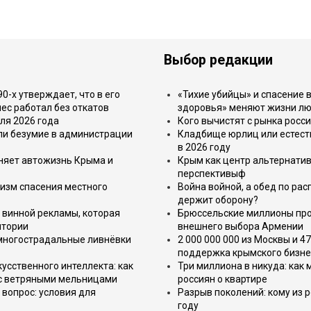
Выбор редакции
-х утверждает, что в его
«Тихие убийцы» и спасение в
ес работал без откатов
здоровья» меняют жизни л
ля 2026 года
Кого вычистят с рынка росс
или безумие в администрации
Кладбище юрлиц или естест
в 2026 году
еняет автожизнь Крыма и
Крым как центр альтернатив
перспективыф
изм спасения местного
Война войной, а обед по ра
держит оборону?
 винной рекламы, которая
Брюссельские миллионы про
итории
внешнего выбора Армении
 многострадальные ливнёвки
2 000 000 000 из Москвы и 4
поддержка крымского бизне
усственного интеллекта: как
Три миллиона в никуда: как
 с ветряными мельницами
россиян о квартире
вопрос: условия для
Разрыв поколений: кому из р
году