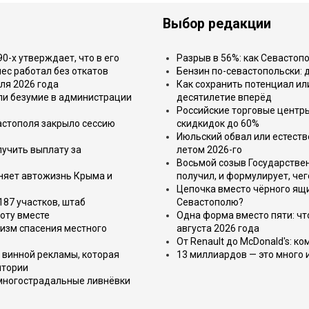
Выбор редакции
-х утверждает, что в его
Разрыв в 56%: как Севастоп
ес работал без откатов
Бензин по-севастопольски: 
ля 2026 года
Как сохранить потенциал ил
или безумие в администрации
десятилетие вперёд
Российские торговые центр
астополя закрыло сессию
скидкидок до 60%
Июльский обвал или естеств
лучить выплату за
летом 2026-го
Восьмой созыв Государствен
еняет автожизнь Крыма и
получил, и формулирует, чег
Цепочка вместо чёрного ящи
187 участков, штаб
Севастополю?
оту вместе
Одна форма вместо пяти: чт
изм спасения местного
августа 2026 года
От Renault до McDonald's: к
 винной рекламы, которая
13 миллиардов — это много 
итории
 многострадальные ливнёвки