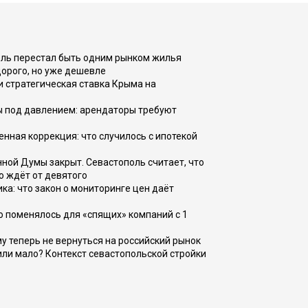
оль перестал быть одним рынком жилья
дорого, но уже дешевле
и стратегическая ставка Крыма на
ы под давлением: арендаторы требуют
енная коррекция: что случилось с ипотекой
ной Думы закрыт. Севастополь считает, что
о ждёт от девятого
ка: что закон о мониторинге цен даёт
о поменялось для «спящих» компаний с 1
ому теперь не вернуться на российский рынок
или мало? Контекст севастопольской стройки