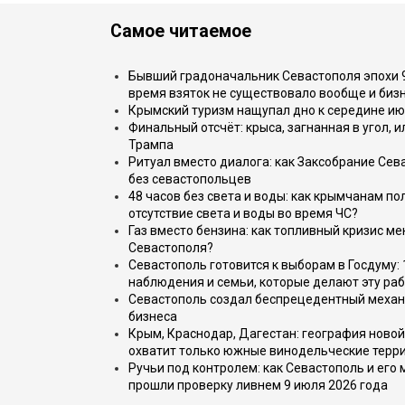
Самое читаемое
Бывший градоначальник Севастополя эпохи 90
время взяток не существовало вообще и бизн
Крымский туризм нащупал дно к середине ию
Финальный отсчёт: крыса, загнанная в угол, 
Трампа
Ритуал вместо диалога: как Заксобрание Сев
без севастопольцев
48 часов без света и воды: как крымчанам по
отсутствие света и воды во время ЧС?
Газ вместо бензина: как топливный кризис м
Севастополя?
Севастополь готовится к выборам в Госдуму: 
наблюдения и семьи, которые делают эту раб
Севастополь создал беспрецедентный механ
бизнеса
Крым, Краснодар, Дагестан: география новой
охватит только южные винодельческие терр
Ручьи под контролем: как Севастополь и его
прошли проверку ливнем 9 июля 2026 года