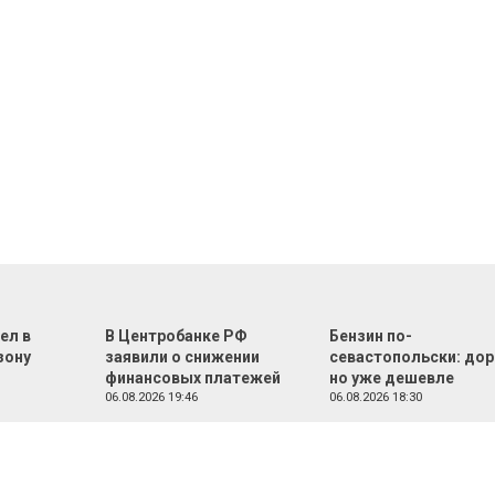
ел в
В Центробанке РФ
Бензин по-
зону
заявили о снижении
севастопольски: дор
финансовых платежей
но уже дешевле
06.08.2026 19:46
06.08.2026 18:30