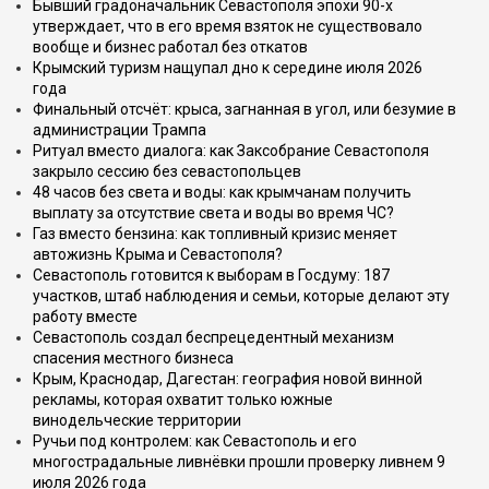
Бывший градоначальник Севастополя эпохи 90-х
утверждает, что в его время взяток не существовало
вообще и бизнес работал без откатов
Крымский туризм нащупал дно к середине июля 2026
года
Финальный отсчёт: крыса, загнанная в угол, или безумие в
администрации Трампа
Ритуал вместо диалога: как Заксобрание Севастополя
закрыло сессию без севастопольцев
48 часов без света и воды: как крымчанам получить
выплату за отсутствие света и воды во время ЧС?
Газ вместо бензина: как топливный кризис меняет
автожизнь Крыма и Севастополя?
Севастополь готовится к выборам в Госдуму: 187
участков, штаб наблюдения и семьи, которые делают эту
работу вместе
Севастополь создал беспрецедентный механизм
спасения местного бизнеса
Крым, Краснодар, Дагестан: география новой винной
рекламы, которая охватит только южные
винодельческие территории
Ручьи под контролем: как Севастополь и его
многострадальные ливнёвки прошли проверку ливнем 9
июля 2026 года