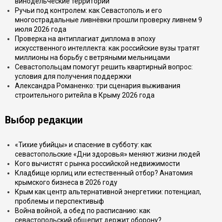
винодельческие территории
Ручьи под контролем: как Севастополь и его
многострадальные ливнёвки прошли проверку ливнем 9
июля 2026 года
Проверка на антиплагиат диплома в эпоху
искусственного интеллекта: как российские вузы тратят
миллионы на борьбу с ветряными мельницами
Севастопольцам помогут решить квартирный вопрос:
условия для получения поддержки
Александра Романенко: три сценария выживания
строительного ритейла в Крыму 2026 года
Выбор редакции
«Тихие убийцы» и спасение в субботу: как
севастопольские «Дни здоровья» меняют жизни людей
Кого вычистят с рынка российской недвижимости
Кладбище юрлиц или естественный отбор? Анатомия
крымского бизнеса в 2026 году
Крым как центр альтернативной энергетики: потенциал,
проблемы и перспективыф
Война войной, а обед по расписанию: как
севастопольский общепит держит оборону?