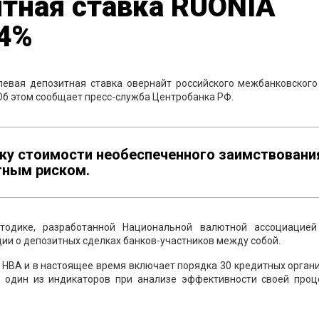
тная ставка RUONIA
04%
левая депозитная ставка овернайт российского межбанковского
 Об этом сообщает пресс-служба Центробанка РФ.
ку стоимости необеспеченного заимствовани
тным риском.
тодике, разработанной Национальной валютной ассоциацией
ии о депозитных сделках банков-участников между собой.
 НВА и в настоящее время включает порядка 30 кредитных орган
к один из индикаторов при анализе эффективности своей проц