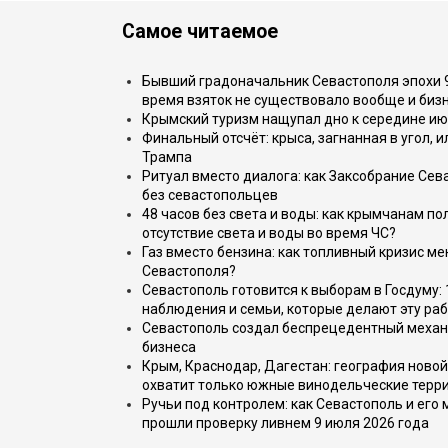
Самое читаемое
Бывший градоначальник Севастополя эпохи 90
время взяток не существовало вообще и бизн
Крымский туризм нащупал дно к середине ию
Финальный отсчёт: крыса, загнанная в угол, 
Трампа
Ритуал вместо диалога: как Заксобрание Сев
без севастопольцев
48 часов без света и воды: как крымчанам по
отсутствие света и воды во время ЧС?
Газ вместо бензина: как топливный кризис м
Севастополя?
Севастополь готовится к выборам в Госдуму: 
наблюдения и семьи, которые делают эту раб
Севастополь создал беспрецедентный механ
бизнеса
Крым, Краснодар, Дагестан: география новой
охватит только южные винодельческие терр
Ручьи под контролем: как Севастополь и его
прошли проверку ливнем 9 июля 2026 года