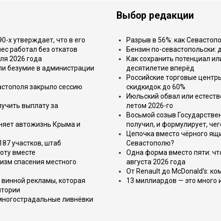
Выбор редакции
-х утверждает, что в его
Разрыв в 56%: как Севастоп
ес работал без откатов
Бензин по-севастопольски: 
ля 2026 года
Как сохранить потенциал ил
или безумие в администрации
десятилетие вперёд
Российские торговые центр
астополя закрыло сессию
скидкидок до 60%
Июльский обвал или естеств
лучить выплату за
летом 2026-го
Восьмой созыв Государствен
еняет автожизнь Крыма и
получил, и формулирует, чег
Цепочка вместо чёрного ящи
187 участков, штаб
Севастополю?
оту вместе
Одна форма вместо пяти: чт
изм спасения местного
августа 2026 года
От Renault до McDonald's: к
 винной рекламы, которая
13 миллиардов — это много 
итории
 многострадальные ливнёвки