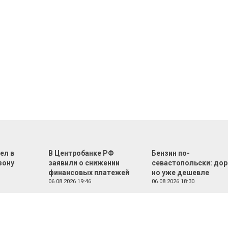
ел в
В Центробанке РФ
Бензин по-
зону
заявили о снижении
севастопольски: дор
финансовых платежей
но уже дешевле
06.08.2026 19:46
06.08.2026 18:30