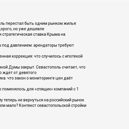
оль перестал быть одним рынком жилья
дорого, но уже дешевле
и стратегическая ставка Крыма на
ы под давлением: арендаторы требуют
енная коррекция: что случилось с ипотекой
ной Думы закрыт. Севастополь считает, что
о ждёт от девятого
ка: что закон о мониторинге цен даёт
о поменялось для «спящих» компаний с 1
ому теперь не вернуться на российский рынок
или мало? Контекст севастопольской стройки