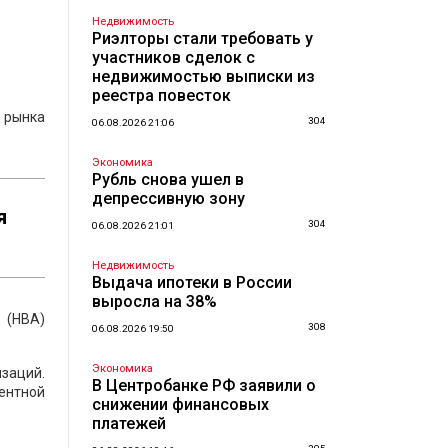
Недвижимость
Риэлторы стали требовать у
участников сделок с
недвижимостью выписки из
реестра повесток
 рынка
304
06.08.2026 21:06
Экономика
Рубль снова ушел в
депрессивную зону
я
304
06.08.2026 21:01
Недвижимость
Выдача ипотеки в России
выросла на 38%
 (НВА)
308
06.08.2026 19:50
Экономика
изаций.
В Центробанке РФ заявили о
ентной
снижении финансовых
платежей