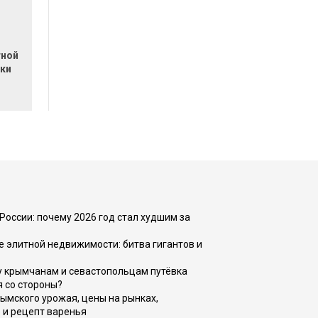
тной
йки
России: почему 2026 год стал худшим за
е элитной недвижимости: битва гигантов и
у крымчанам и севастопольцам путёвка
я со стороны?
рымского урожая, цены на рынках,
 и рецепт варенья