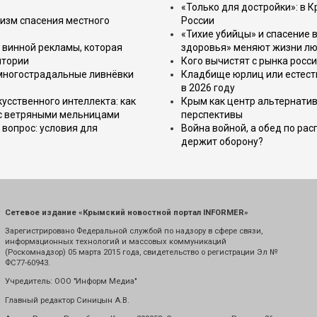
«Только для достройки»: в К
изм спасения местного
России
«Тихие убийцы» и спасение в
 винной рекламы, которая
здоровья» меняют жизни л
итории
Кого вычистят с рынка росс
 многострадальные ливнёвки
Кладбище юрлиц или естест
в 2026 году
усственного интеллекта: как
Крым как центр альтернатив
 с ветряными мельницами
перспективы
вопрос: условия для
Война войной, а обед по ра
держит оборону?
Сетевое издание «Крымский новостной портал INFORMER»
Зарегистрировано Федеральной службой по надзору в сфере связи,
информационных технологий и массовых коммуникаций
(Роскомнадзор) 05 марта 2015 года, свидетельство о регистрации Эл №
ФС77-60943.
Учредитель: ООО "Информ Медиа"
Главный редактор Синицын А.В.