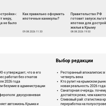
остройки»:
Как правильно оформить
Правительство РФ
т меру,
ипотечные каникулы?
готовит запуск льго
да не было
ипотеки для достро
жилья в Крыму
09.08.2026 11:33
08.08.2026 19:50
Выбор редакции
-х утверждает, что в его
Ресторанный апокалипсис в 
ес работал без откатов
четверть века
ля 2026 года
Кто рулит на крымском рынк
или безумие в администрации
новая реальность 2026 года
Санаторная очередь: почем
имферополя: двухуровневая
достаётся реже, чем кажетс
Сливовый рай: статистика к
еняет автожизнь Крыма и
переработка на полуострове