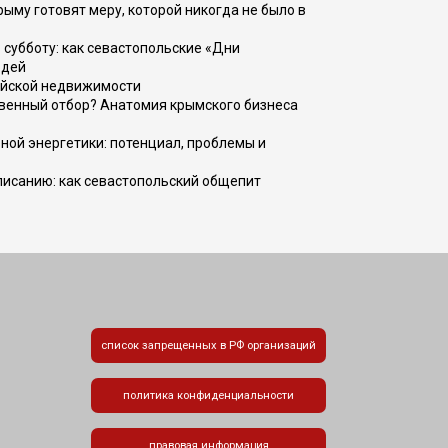
рыму готовят меру, которой никогда не было в
 субботу: как севастопольские «Дни
юдей
ийской недвижимости
венный отбор? Анатомия крымского бизнеса
ной энергетики: потенциал, проблемы и
списанию: как севастопольский общепит
список запрещенных в РФ организаций
политика конфиденциальности
правовая информация