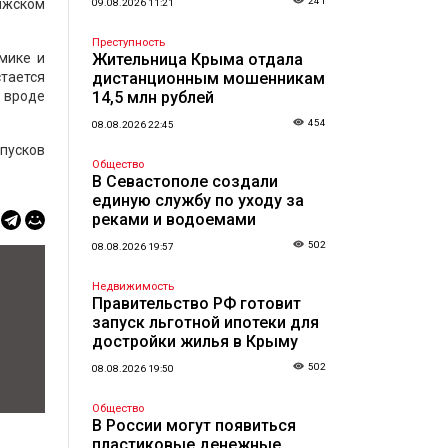
241
олжском
09.08.2026 11:21
Преступность
мике и
Жительница Крыма отдала
стается
дистанционным мошенникам
в вроде
14,5 млн рублей
454
08.08.2026 22:45
тпусков
Общество
В Севастополе создали
единую службу по уходу за
реками и водоемами
502
08.08.2026 19:57
Недвижимость
Правительство РФ готовит
запуск льготной ипотеки для
достройки жилья в Крыму
502
08.08.2026 19:50
Общество
В России могут появиться
пластиковые денежные