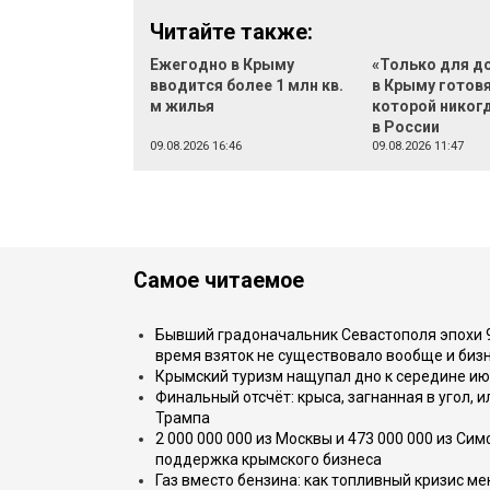
Читайте также:
Ежегодно в Крыму
«Только для д
вводится более 1 млн кв.
в Крыму готовя
м жилья
которой никог
в России
09.08.2026 16:46
09.08.2026 11:47
Самое читаемое
Бывший градоначальник Севастополя эпохи 90
время взяток не существовало вообще и бизн
Крымский туризм нащупал дно к середине ию
Финальный отсчёт: крыса, загнанная в угол, 
Трампа
2 000 000 000 из Москвы и 473 000 000 из С
поддержка крымского бизнеса
Газ вместо бензина: как топливный кризис м