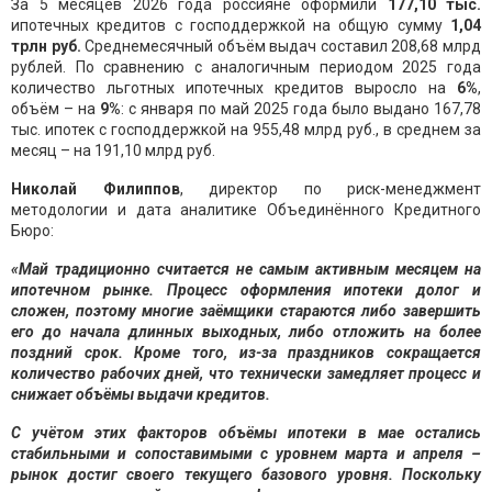
За 5 месяцев 2026 года россияне оформили
1
77,10
тыс.
ипотечных кредитов с господдержкой на общую сумму
1,04
трлн
руб.
Среднемесячный объём выдач составил 208,68 млрд
рублей. По сравнению с аналогичным периодом 2025 года
количество льготных ипотечных кредитов выросло на
6
%
,
объём – на
9
%
: с января по май 2025 года было выдано 167,78
тыс. ипотек с господдержкой на 955,48 млрд руб., в среднем за
месяц – на 191,10 млрд руб.
Николай Филиппов
, директор по риск-менеджмент
методологии и дата аналитике Объединённого Кредитного
Бюро:
«Май традиционно считается не самым активным месяцем на
ипотечном рынке. Процесс оформления ипотеки долог и
сложен, поэтому многие заёмщики стараются либо завершить
его до начала длинных выходных, либо отложить на более
поздний срок. Кроме того, из-за праздников сокращается
количество рабочих дней, что технически замедляет процесс и
снижает объёмы выдачи кредитов.
С учётом этих факторов объёмы ипотеки в мае остались
стабильными и сопоставимыми с уровнем марта и апреля –
рынок достиг своего текущего базового уровня. Поскольку