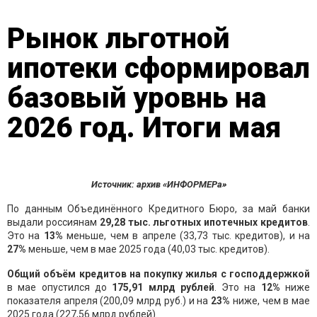
Рынок льготной
ипотеки сформировал
базовый уровнь на
2026 год. Итоги мая
Источник: архив «ИНФОРМЕРа»
По данным Объединённого Кредитного Бюро, за май банки
выдали россиянам
29,28
тыс. льготных ипоте
чных кредитов
.
Это на
13
%
меньше, чем в апреле (33,73 тыс. кредитов), и на
2
7
%
меньше, чем в мае 2025 года (40,03 тыс. кредитов).
Общий объём кредитов
на покупку жилья
с господдержкой
в мае опустился до
1
75,91
млрд рублей
. Это на
12
%
ниже
показателя апреля (200,09 млрд руб.) и на
2
3
%
ниже, чем в мае
2025 года (227,56 млрд рублей).