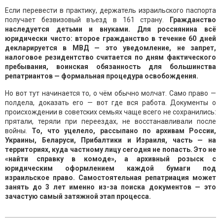
Если перевести в практику, держатель израильского паспорта
получает безвизовый въезд в 161 страну.
Гражданство
наследуется детьми и внуками. Для россиянина всё
юридически чисто: второе гражданство в течение 60 дней
декларируется в МВД — это уведомление, не запрет,
налоговое резидентство считается по дням фактического
пребывания, воинская обязанность для большинства
репатриантов — формальная процедура освобождения.
Но вот тут начинается то, о чём обычно молчат. Само право —
полдела, доказать его — вот где вся работа. Документы о
происхождении в советских семьях чаще всего не сохранились:
прятали, теряли при переездах, не восстанавливали после
войны.
То, что уцелело, рассыпано по архивам России,
Украины, Беларуси, Прибалтики и Израиля, часть — на
территориях, куда частному лицу сегодня не попасть. Это не
«найти справку в комоде», а архивный розыск с
юридическим оформлением каждой бумаги под
израильское право. Самостоятельная репатриация может
занять до 3 лет именно из-за поиска документов — это
зачастую самый затяжной этап процесса.