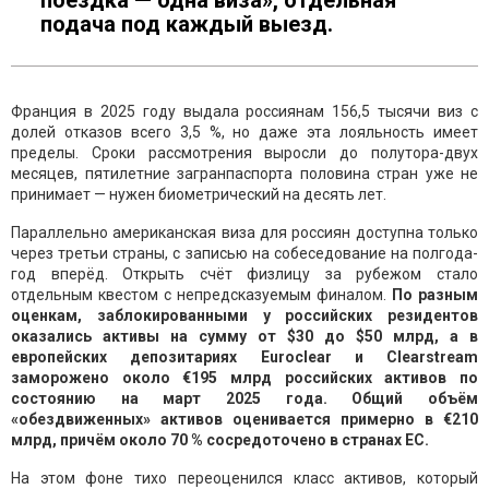
поездка — одна виза», отдельная
подача под каждый выезд.
Франция в 2025 году выдала россиянам 156,5 тысячи виз с
долей отказов всего 3,5 %, но даже эта лояльность имеет
пределы. Сроки рассмотрения выросли до полутора-двух
месяцев, пятилетние загранпаспорта половина стран уже не
принимает — нужен биометрический на десять лет.
Параллельно американская виза для россиян доступна только
через третьи страны, с записью на собеседование на полгода-
год вперёд. Открыть счёт физлицу за рубежом стало
отдельным квестом с непредсказуемым финалом.
По разным
оценкам, заблокированными у российских резидентов
оказались активы на сумму от $30 до $50 млрд, а в
европейских депозитариях Euroclear и Clearstream
заморожено около €195 млрд российских активов по
состоянию на март 2025 года. Общий объём
«обездвиженных» активов оценивается примерно в €210
млрд, причём около 70 % сосредоточено в странах ЕС.
На этом фоне тихо переоценился класс активов, который