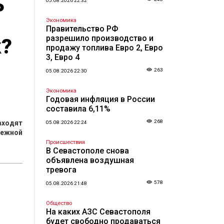
ь
05.08.2026 22:32
Экономика
Правительство РФ
разрешило производство и
к?
продажу топлива Евро 2, Евро
3, Евро 4
263
05.08.2026 22:30
Экономика
Годовая инфляция в России
составила 6,11%
268
входят
05.08.2026 22:24
ережной
Происшествия
В Севастополе снова
объявлена воздушная
тревога
578
05.08.2026 21:48
Общество
На каких АЗС Севастополя
будет свободно продаваться