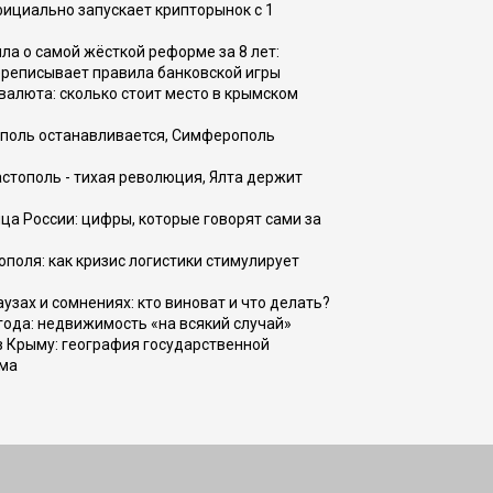
фициально запускает крипторынок с 1
а о самой жёсткой реформе за 8 лет:
ереписывает правила банковской игры
валюта: сколько стоит место в крымском
ополь останавливается, Симферополь
астополь - тихая революция, Ялта держит
ца России: цифры, которые говорят сами за
поля: как кризис логистики стимулирует
узах и сомнениях: кто виноват и что делать?
 года: недвижимость «на всякий случай»
в Крыму: география государственной
зма