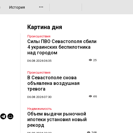
•••
с
История
Картина дня
Происшествия
Силы ПВО Севастополя сбили
4 украинских беспилотника
над городом
25
06.08.2026 06:35
Происшествия
В Севастополе снова
объявлена воздушная
тревога
46
06.08.2026 07:30
Недвижимость
Объем выдачи рыночной
ипотеки установил новый
рекорд
248