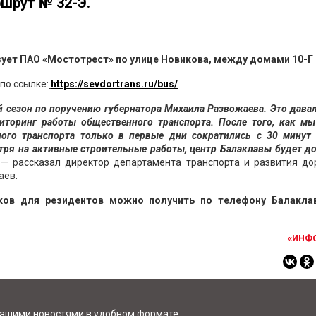
шрут № 32-Э.
ует ПАО «Мостотрест» по улице Новикова, между домами 10-Г и
по ссылке:
https://sevdortrans.ru/bus/
 сезон по поручению губернатора Михаила Развожаева. Это дава
иторинг работы общественного транспорта. После того, как мы
ного транспорта только в первые дни сократились с 30 минут 
мотря на активные строительные работы, центр Балаклавы будет д
 — рассказал директор департамента транспорта и развития до
аев.
ков для резидентов можно получить по телефону Балакла
«ИНФ
нашими новостями в удобном формате