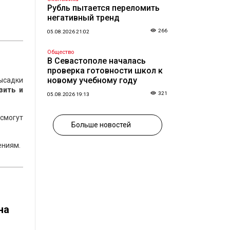
Рубль пытается переломить
негативный тренд
266
05.08.2026 21:02
Общество
В Севастополе началась
проверка готовности школ к
новому учебному году
ысадки
зить и
321
05.08.2026 19:13
смогут
Больше новостей
ениям.
на