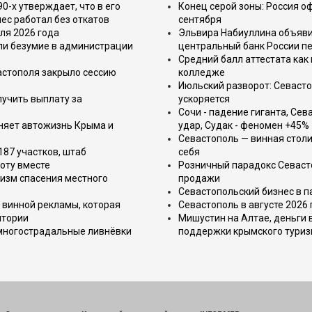
-х утверждает, что в его
Конец серой зоны: Россия о
ес работал без откатов
сентября
ля 2026 года
Эльвира Набиуллина объявил
или безумие в администрации
центральный банк России п
Средний балл аттестата как 
астополя закрыло сессию
колледже
Июльский разворот: Севаст
лучить выплату за
ускоряется
Сочи - падение гиганта, Сев
еняет автожизнь Крыма и
удар, Судак - феномен +45%
Севастополь — винная столи
187 участков, штаб
себя
оту вместе
Розничный парадокс Севасто
изм спасения местного
продажи
Севастопольский бизнес в па
 винной рекламы, которая
Севастополь в августе 2026
итории
Мишустин на Алтае, деньги 
 многострадальные ливнёвки
поддержки крымского тури