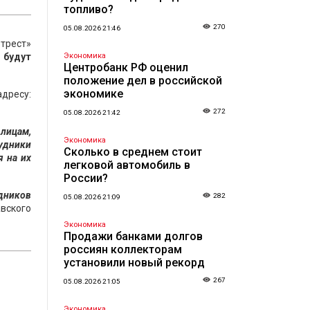
топливо?
270
05.08.2026 21:46
отрест»
 будут
Экономика
Центробанк РФ оценил
положение дел в российской
экономике
дресу:
272
05.08.2026 21:42
лицам,
Экономика
удники
Сколько в среднем стоит
я на их
легковой автомобиль в
России?
удников
282
05.08.2026 21:09
авского
Экономика
Продажи банками долгов
россиян коллекторам
установили новый рекорд
267
05.08.2026 21:05
Экономика