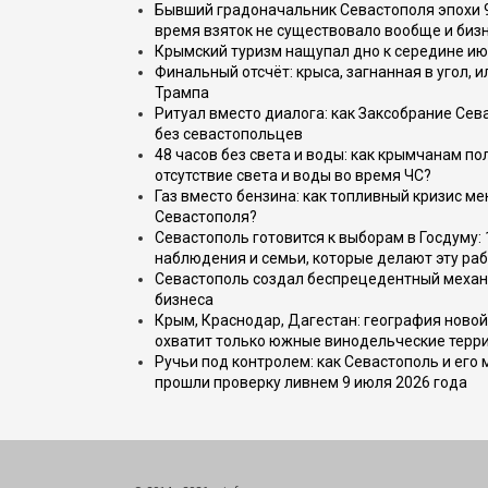
Бывший градоначальник Севастополя эпохи 90
время взяток не существовало вообще и бизн
Крымский туризм нащупал дно к середине ию
Финальный отсчёт: крыса, загнанная в угол, 
Трампа
Ритуал вместо диалога: как Заксобрание Сев
без севастопольцев
48 часов без света и воды: как крымчанам по
отсутствие света и воды во время ЧС?
Газ вместо бензина: как топливный кризис м
Севастополя?
Севастополь готовится к выборам в Госдуму: 
наблюдения и семьи, которые делают эту раб
Севастополь создал беспрецедентный механ
бизнеса
Крым, Краснодар, Дагестан: география новой
охватит только южные винодельческие терр
Ручьи под контролем: как Севастополь и его
прошли проверку ливнем 9 июля 2026 года