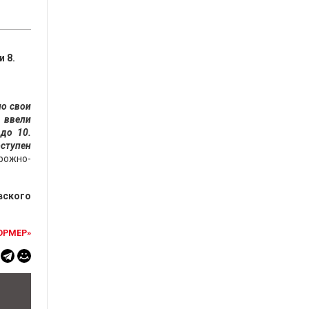
 8.
ло свои
 ввели
до 10.
оступен
рожно-
вского
ОРМЕР»