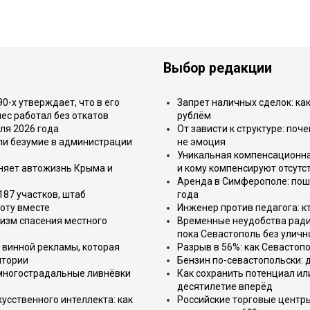
Выбор редакции
-х утверждает, что в его
Запрет наличных сделок: как
ес работал без откатов
рублём
ля 2026 года
От зависти к структуре: поч
или безумие в администрации
не эмоция
Уникальная компенсационная
еняет автожизнь Крыма и
и кому компенсируют отсутс
Аренда в Симферополе: поша
187 участков, штаб
года
оту вместе
Инженер против педагога: к
изм спасения местного
Временные неудобства ради 
пока Севастополь без уличн
 винной рекламы, которая
Разрыв в 56%: как Севастоп
итории
Бензин по-севастопольски: 
 многострадальные ливнёвки
Как сохранить потенциал ил
десятилетие вперёд
усственного интеллекта: как
Российские торговые центр