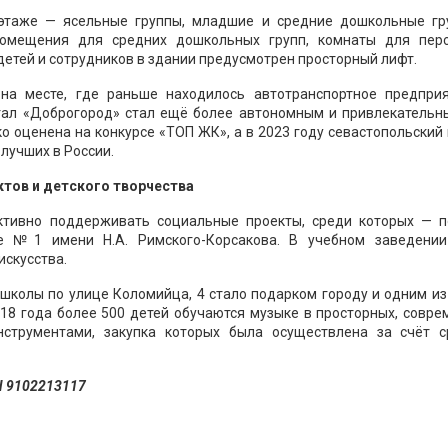
 этаже — ясельные группы, младшие и средние дошкольные гр
омещения для средних дошкольных групп, комнаты для перс
детей и сотрудников в здании предусмотрен просторный лифт.
на месте, где раньше находилось автотранспортное предприя
тал «Доброгород» стал ещё более автономным и привлекательн
о оценена на конкурсе «ТОП ЖК», а в 2023 году севастопольский
лучших в России.
тов и детского творчества
активно поддерживать социальные проекты, среди которых — 
ле №1 имени Н.А. Римского-Корсакова. В учебном заведени
искусства.
школы по улице Коломийца, 4 стало подарком городу и одним и
18 года более 500 детей обучаются музыке в просторных, совр
нструментами, закупка которых была осуществлена за счёт с
Н 9102213117