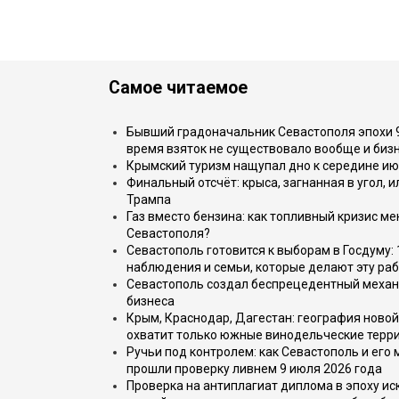
Самое читаемое
Бывший градоначальник Севастополя эпохи 90
время взяток не существовало вообще и бизн
Крымский туризм нащупал дно к середине ию
Финальный отсчёт: крыса, загнанная в угол, 
Трампа
Газ вместо бензина: как топливный кризис м
Севастополя?
Севастополь готовится к выборам в Госдуму: 
наблюдения и семьи, которые делают эту раб
Севастополь создал беспрецедентный механ
бизнеса
Крым, Краснодар, Дагестан: география новой
охватит только южные винодельческие терр
Ручьи под контролем: как Севастополь и его
прошли проверку ливнем 9 июля 2026 года
Проверка на антиплагиат диплома в эпоху иск