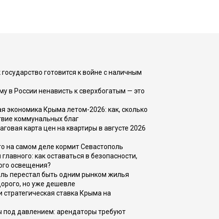
 государство готовится к войне с наличным
ему в России ненависть к сверхбогатым — это
 экономика Крыма летом-2026: как, сколько
твие коммунальных благ
говая карта цен на квартиры в августе 2026
то на самом деле кормит Севастополь
главного: как оставаться в безопасности,
ого освещения?
оль перестал быть одним рынком жилья
дорого, но уже дешевле
и стратегическая ставка Крыма на
ы под давлением: арендаторы требуют