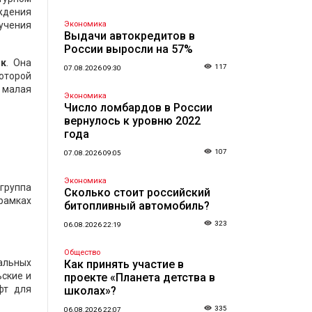
еждения
бучения
Экономика
Выдачи автокредитов в
России выросли на 57%
як
. Она
117
07.08.2026 09:30
оторой
 малая
Экономика
Число ломбардов в России
вернулось к уровню 2022
года
107
07.08.2026 09:05
Экономика
группа
Сколько стоит российский
 рамках
битопливный автомобиль?
323
06.08.2026 22:19
Общество
альных
Как принять участие в
ьские и
проекте «Планета детства в
фт для
школах»?
335
06.08.2026 22:07