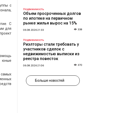
уппы с
Недвижимость
онала,
Объем просроченных долгов
по ипотеке на первичном
рынке жилья вырос на 15%
тие. С
ым для
338
06.08.2026 21:33
 проект
Недвижимость
Риэлторы стали требовать у
участников сделок с
недвижимостью выписки из
помощь
реестра повесток
и юные
370
06.08.2026 21:06
з самых
еменных
Больше новостей
редств