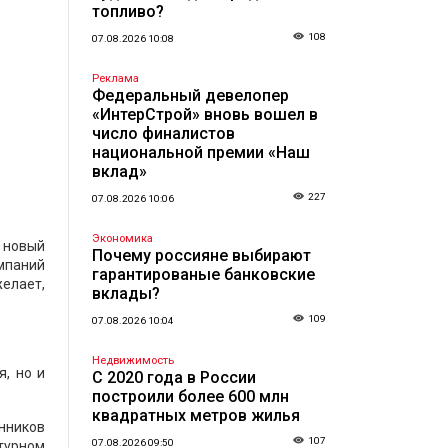
топливо?
и
108
07.08.2026 10:08
Реклама
Федеральный девелопер
«ИнтерСтрой» вновь вошел в
число финалистов
национальной премии «Наш
вклад»
227
07.08.2026 10:06
Экономика
а новый
Почему россияне выбирают
омпаний
гарантированые банковские
желает,
вклады?
109
07.08.2026 10:04
Недвижимость
я, но и
С 2020 года в России
построили более 600 млн
квадратных метров жилья
анников
107
07.08.2026 09:50
ктурном