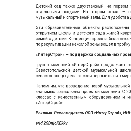
Детский сад также двухэтажный: на первом
отдельными входами. На втором этаже — п
музыкальный и спортивный залы. Для удобства 
Эти образовательные объекты расположены 
открытием школы и детского сада жилой квар
семей с детьми. Концепция проекта была высок
по рекультивации нежилой зоны вошёл в тройку 
«ИнтерСтрой» — поддержка социальных проек
Группа компаний «ИнтерСтрой» продолжает 
Севастопольской детской музыкальной шко
севастопольцы делают свои первые шаги в мир 
Напомним, что возведение новой музыкальной 
значимых социальных проектов компании. С 20
классах с качественным оборудованием и и
«ИнтерСтрой».
Реклама. Рекламодатель ООО «ИнтерСтрой», ИН
erid 2SDnjcKEkkv