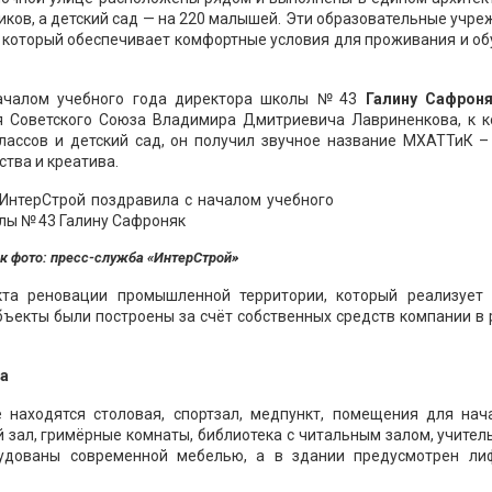
ников, а детский сад — на 220 малышей. Эти образовательные учр
, который обеспечивает комфортные условия для проживания и о
началом учебного года директора школы № 43
Галину Сафрон
 Советского Союза Владимира Дмитриевича Лавриненкова, к к
лассов и детский сад, он получил звучное название МХАТТиК –
тва и креатива.
к фото: пресс-служба «ИнтерСтрой»
кта реновации промышленной территории, который реализует 
ъекты были построены за счёт собственных средств компании в
ва
 находятся столовая, спортзал, медпункт, помещения для нач
й зал, гримёрные комнаты, библиотека с читальным залом, учител
удованы современной мебелью, а в здании предусмотрен ли