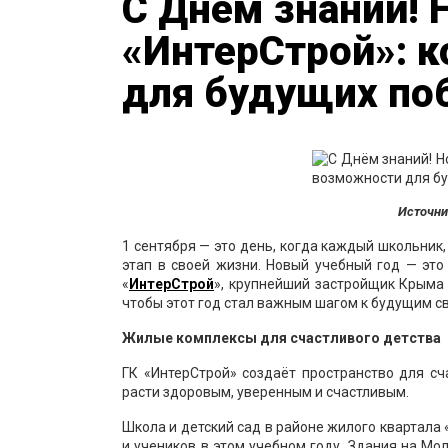
С Днём знаний! 
«ИнтерСтрой»: 
для будущих по
Источни
1 сентября — это день, когда каждый школьник
этап в своей жизни. Новый учебный год — это
«
ИнтерСтрой
», крупнейший застройщик Крыма 
чтобы этот год стал важным шагом к будущим с
Жилые комплексы для счастливого детства
ГК «ИнтерСтрой» создаёт пространство для сч
расти здоровым, уверенным и счастливым.
Школа и детский сад в районе жилого квартала
и учеников в этом учебном году. Здания на М