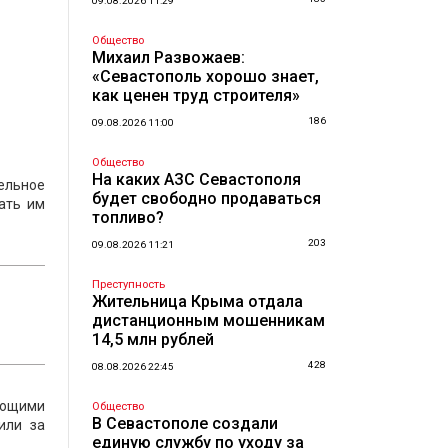
09.08.2026 11:29
Общество
Михаил Развожаев:
«Севастополь хорошо знает,
как ценен труд строителя»
186
09.08.2026 11:00
Общество
На каких АЗС Севастополя
ельное
будет свободно продаваться
ать им
топливо?
203
09.08.2026 11:21
Преступность
Жительница Крыма отдала
дистанционным мошенникам
14,5 млн рублей
428
08.08.2026 22:45
ающими
Общество
В Севастополе создали
или за
единую службу по уходу за