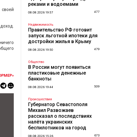
реками и водоемами
 своей
477
08.08.2026 19:57
Недвижимость
 доход.
Правительство РФ готовит
запуск льготной ипотеки для
достройки жилья в Крыму
 ничего
 общего
479
08.08.2026 19:50
Общество
В России могут появиться
пластиковые денежные
ОРМЕР»
банкноты
509
08.08.2026 19:44
Происшествия
Губернатор Севастополя
Михаил Развожаев
рассказал о последствиях
налёта украинских
беспилотников на город
673
08.08.2026 15:26