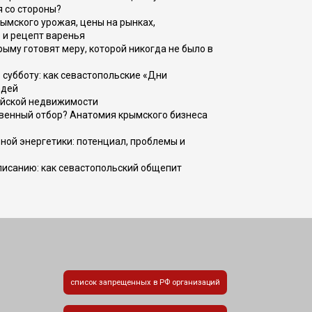
я со стороны?
рымского урожая, цены на рынках,
 и рецепт варенья
рыму готовят меру, которой никогда не было в
 субботу: как севастопольские «Дни
юдей
ийской недвижимости
венный отбор? Анатомия крымского бизнеса
ной энергетики: потенциал, проблемы и
списанию: как севастопольский общепит
список запрещенных в РФ организаций