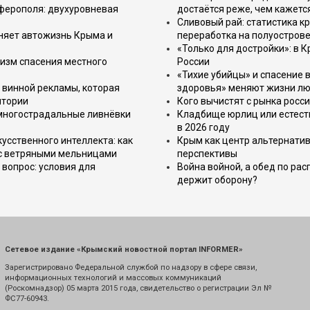
имферополя: двухуровневая
достаётся реже, чем кажетс
Сливовый рай: статистика к
еняет автожизнь Крыма и
переработка на полуострове
«Только для достройки»: в К
изм спасения местного
России
«Тихие убийцы» и спасение в
 винной рекламы, которая
здоровья» меняют жизни л
итории
Кого вычистят с рынка росс
 многострадальные ливнёвки
Кладбище юрлиц или естест
в 2026 году
усственного интеллекта: как
Крым как центр альтернатив
 с ветряными мельницами
перспективы
вопрос: условия для
Война войной, а обед по ра
держит оборону?
Сетевое издание «Крымский новостной портал INFORMER»
Зарегистрировано Федеральной службой по надзору в сфере связи,
информационных технологий и массовых коммуникаций
(Роскомнадзор) 05 марта 2015 года, свидетельство о регистрации Эл №
ФС77-60943.