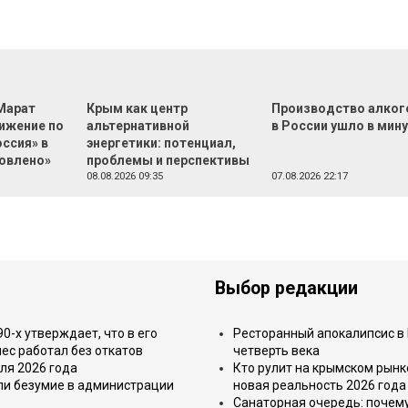
Марат
Крым как центр
Производство алког
вижение по
альтернативной
в России ушло в мин
ссия» в
энергетики: потенциал,
овлено»
проблемы и перспективы
08.08.2026 09:35
07.08.2026 22:17
Выбор редакции
-х утверждает, что в его
Ресторанный апокалипсис в 
ес работал без откатов
четверть века
ля 2026 года
Кто рулит на крымском рынк
или безумие в администрации
новая реальность 2026 года
Санаторная очередь: почем