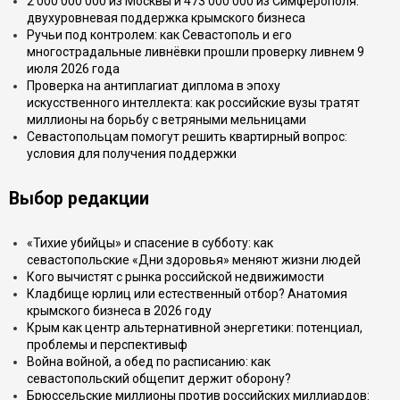
2 000 000 000 из Москвы и 473 000 000 из Симферополя:
двухуровневая поддержка крымского бизнеса
Ручьи под контролем: как Севастополь и его
многострадальные ливнёвки прошли проверку ливнем 9
июля 2026 года
Проверка на антиплагиат диплома в эпоху
искусственного интеллекта: как российские вузы тратят
миллионы на борьбу с ветряными мельницами
Севастопольцам помогут решить квартирный вопрос:
условия для получения поддержки
Выбор редакции
«Тихие убийцы» и спасение в субботу: как
севастопольские «Дни здоровья» меняют жизни людей
Кого вычистят с рынка российской недвижимости
Кладбище юрлиц или естественный отбор? Анатомия
крымского бизнеса в 2026 году
Крым как центр альтернативной энергетики: потенциал,
проблемы и перспективыф
Война войной, а обед по расписанию: как
севастопольский общепит держит оборону?
Брюссельские миллионы против российских миллиардов: