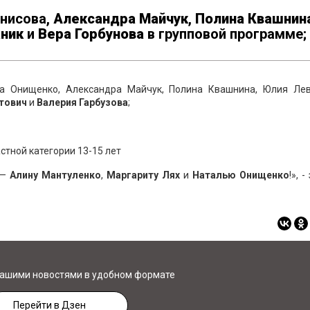
енисова,
Александра
Майчук
,
Полина Квашнина
аник
и
Вера Горбунова
в групповой программе;
на Онищенко, Александра Майчук, Полина Квашнина, Юлия Лев
тович
и
Валерия Гарбузова
;
стной категории 13-15 лет
 —
Алину
Мантуленко
,
Маргариту
Лях
и
Наталью
Онищенко
!», 
нашими новостями в удобном формате
Перейти в Дзен