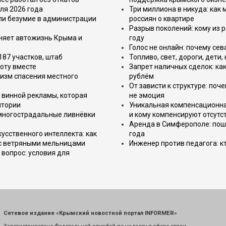
ля 2026 года
Три миллиона в никуда: как
или безумие в администрации
россиян о квартире
Разрыв поколений: кому из р
еняет автожизнь Крыма и
году
Голос не онлайн: почему се
187 участков, штаб
Топливо, свет, дороги, дети
оту вместе
Запрет наличных сделок: как
изм спасения местного
рублём
От зависти к структуре: поч
 винной рекламы, которая
не эмоция
итории
Уникальная компенсационная
 многострадальные ливнёвки
и кому компенсируют отсутс
Аренда в Симферополе: поша
усственного интеллекта: как
года
 с ветряными мельницами
Инженер против педагога: к
вопрос: условия для
Сетевое издание «Крымский новостной портал INFORMER»