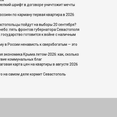
 мелкий шрифт в договоре уничтожит мечты
оссиян по карману первая квартира в 2026
вастопольцы пойдут на выборы 20 сентября?
, небо: пять фронтов губернатора Севастополя
 государство готовится к войне с наличным
ему в России ненависть к сверхбогатым — это
 экономика Крыма летом-2026: как, сколько
твие коммунальных благ
говая карта цен на квартиры в августе 2026
то на самом деле кормит Севастополь