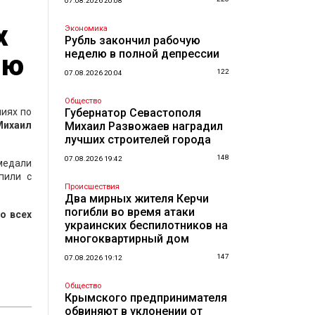
07.08.2026 20:08
х
Экономика
Рубль закончил рабочую
неделю в полной депрессии
ию
122
07.08.2026 20:04
Общество
ниях по
Губернатор Севастополя
Михаил
Михаил Развожаев наградил
лучших строителей города
148
07.08.2026 19:42
медали
пили с
Происшествия
Два мирных жителя Керчи
погибли во время атаки
о всех
украинских беспилотников на
многоквартирный дом
147
07.08.2026 19:12
Общество
Крымского предпринимателя
обвиняют в уклонении от