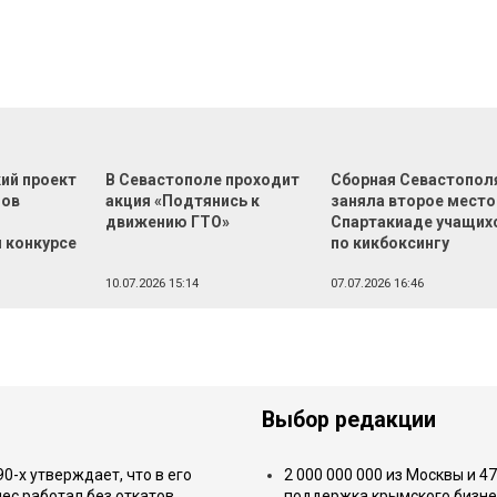
ий проект
В Севастополе проходит
Сборная Севастопол
нов
акция «Подтянись к
заняла второе место
движению ГТО»
Спартакиаде учащих
 конкурсе
по кикбоксингу
10.07.2026 15:14
07.07.2026 16:46
Выбор редакции
-х утверждает, что в его
2 000 000 000 из Москвы и 4
ес работал без откатов
поддержка крымского бизне