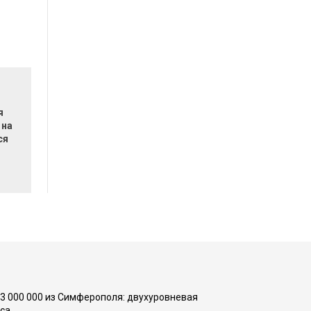
я
 на
ся
73 000 000 из Симферополя: двухуровневая
са