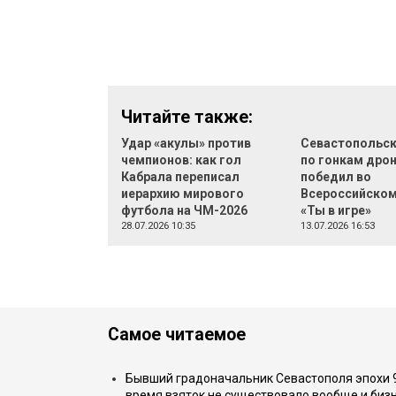
Читайте также:
Удар «акулы» против
Севастопольск
чемпионов: как гол
по гонкам дро
Кабрала переписал
победил во
иерархию мирового
Всероссийском
футбола на ЧМ-2026
«Ты в игре»
28.07.2026 10:35
13.07.2026 16:53
Самое читаемое
Бывший градоначальник Севастополя эпохи 90
время взяток не существовало вообще и бизн