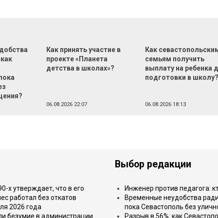
добства
Как принять участие в
Как севастопольски
 как
проекте «Планета
семьям получить
детства в школах»?
выплату на ребенка 
пока
подготовки в школу
ез
щения?
06.08.2026 22:07
06.08.2026 18:13
Выбор редакции
-х утверждает, что в его
Инженер против педагога: к
ес работал без откатов
Временные неудобства ради 
ля 2026 года
пока Севастополь без уличн
или безумие в администрации
Разрыв в 56%: как Севастоп