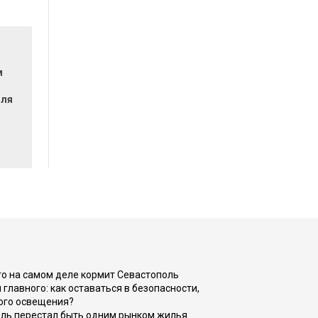
м
для
?
то на самом деле кормит Севастополь
главного: как оставаться в безопасности,
ого освещения?
оль перестал быть одним рынком жилья