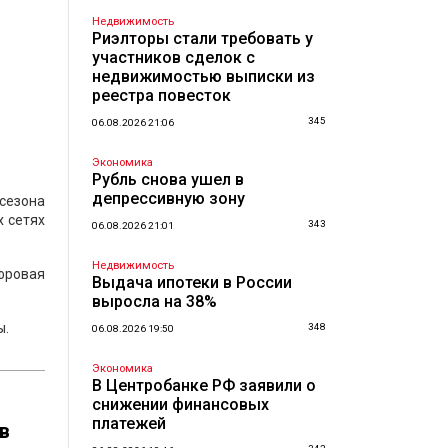
Недвижимость
Риэлторы стали требовать у
участников сделок с
недвижимостью выписки из
реестра повесток
345
06.08.2026 21:06
Экономика
Рубль снова ушел в
депрессивную зону
сезона
х сетях
343
06.08.2026 21:01
Недвижимость
фровая
Выдача ипотеки в России
выросла на 38%
ы.
348
06.08.2026 19:50
Экономика
В Центробанке РФ заявили о
снижении финансовых
платежей
в