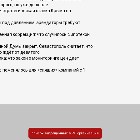
дорого, но уже дешевле
и стратегическая ставка Крыма на
ы под давлением: арендаторы требуют
енная коррекция: что случилось с ипотекой
ной Думы закрыт. Севастополь считает, что
о ждёт от девятого
ка: что закон о мониторинге цен даёт
о поменялось для «спящих» компаний с 1
список запрещенных в РФ организаций