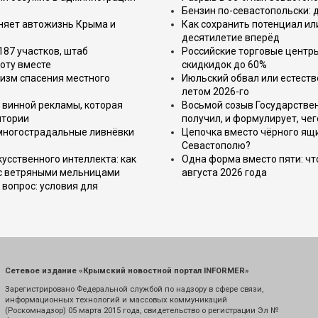
Бензин по-севастопольски: 
еняет автожизнь Крыма и
Как сохранить потенциал ил
десятилетие вперёд
187 участков, штаб
Российские торговые центр
оту вместе
скидкидок до 60%
изм спасения местного
Июльский обвал или естеств
летом 2026-го
 винной рекламы, которая
Восьмой созыв Государствен
итории
получил, и формулирует, чег
 многострадальные ливнёвки
Цепочка вместо чёрного ящи
Севастополю?
усственного интеллекта: как
Одна форма вместо пяти: чт
 с ветряными мельницами
августа 2026 года
вопрос: условия для
Сетевое издание «Крымский новостной портал INFORMER»
Зарегистрировано Федеральной службой по надзору в сфере связи,
информационных технологий и массовых коммуникаций
(Роскомнадзор) 05 марта 2015 года, свидетельство о регистрации Эл №