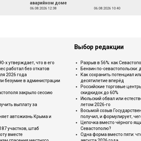
аварийном доме
06.08.2026 12:38
06.08.2026 10:40
Выбор редакции
-х утверждает, что в его
Разрыв в 56%: как Севастоп
ес работал без откатов
Бензин по-севастопольски: 
ля 2026 года
Как сохранить потенциал ил
или безумие в администрации
десятилетие вперёд
Российские торговые центр
астополя закрыло сессию
скидкидок до 60%
Июльский обвал или естеств
лучить выплату за
летом 2026-го
Восьмой созыв Государствен
еняет автожизнь Крыма и
получил, и формулирует, чег
Цепочка вместо чёрного ящи
187 участков, штаб
Севастополю?
оту вместе
Одна форма вместо пяти: чт
изм спасения местного
августа 2026 года