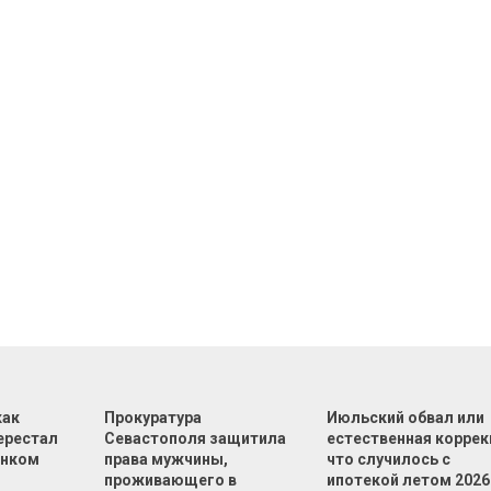
как
Прокуратура
Июльский обвал или
ерестал
Севастополя защитила
естественная коррек
ынком
права мужчины,
что случилось с
проживающего в
ипотекой летом 2026