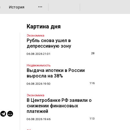
•••
с
История
Картина дня
Экономика
Рубль снова ушел в
депрессивную зону
28
06.08.2026 21:01
Недвижимость
Выдача ипотеки в России
выросла на 38%
116
06.08.2026 19:50
Экономика
В Центробанке РФ заявили о
снижении финансовых
платежей
113
06.08.2026 19:46