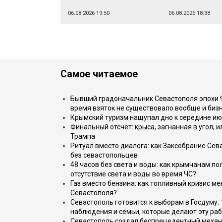
06.08.2026 19:50
06.08.2026 18:38
Самое читаемое
Бывший градоначальник Севастополя эпохи 90
время взяток не существовало вообще и бизн
Крымский туризм нащупал дно к середине ию
Финальный отсчёт: крыса, загнанная в угол, 
Трампа
Ритуал вместо диалога: как Заксобрание Сев
без севастопольцев
48 часов без света и воды: как крымчанам по
отсутствие света и воды во время ЧС?
Газ вместо бензина: как топливный кризис м
Севастополя?
Севастополь готовится к выборам в Госдуму: 
наблюдения и семьи, которые делают эту раб
Севастополь создал беспрецедентный механ