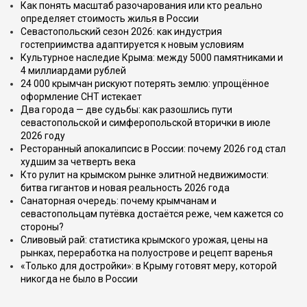
Как понять масштаб разочарования или кто реально
определяет стоимость жилья в России
Севастопольский сезон 2026: как индустрия
гостеприимства адаптируется к новым условиям
Культурное наследие Крыма: между 5000 памятниками и
4 миллиардами рублей
24 000 крымчан рискуют потерять землю: упрощённое
оформление СНТ истекает
Два города — две судьбы: как разошлись пути
севастопольской и симферопольской вторички в июле
2026 году
Ресторанный апокалипсис в России: почему 2026 год стал
худшим за четверть века
Кто рулит на крымском рынке элитной недвижимости:
битва гигантов и новая реальность 2026 года
Санаторная очередь: почему крымчанам и
севастопольцам путёвка достаётся реже, чем кажется со
стороны?
Сливовый рай: статистика крымского урожая, цены на
рынках, переработка на полуострове и рецепт варенья
«Только для достройки»: в Крыму готовят меру, которой
никогда не было в России