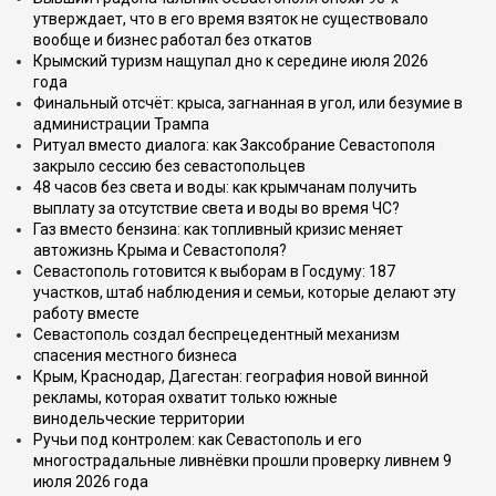
утверждает, что в его время взяток не существовало
вообще и бизнес работал без откатов
Крымский туризм нащупал дно к середине июля 2026
года
Финальный отсчёт: крыса, загнанная в угол, или безумие в
администрации Трампа
Ритуал вместо диалога: как Заксобрание Севастополя
закрыло сессию без севастопольцев
48 часов без света и воды: как крымчанам получить
выплату за отсутствие света и воды во время ЧС?
Газ вместо бензина: как топливный кризис меняет
автожизнь Крыма и Севастополя?
Севастополь готовится к выборам в Госдуму: 187
участков, штаб наблюдения и семьи, которые делают эту
работу вместе
Севастополь создал беспрецедентный механизм
спасения местного бизнеса
Крым, Краснодар, Дагестан: география новой винной
рекламы, которая охватит только южные
винодельческие территории
Ручьи под контролем: как Севастополь и его
многострадальные ливнёвки прошли проверку ливнем 9
июля 2026 года