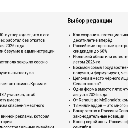
Выбор редакции
-х утверждает, что в его
Как сохранить потенциал ил
ес работал без откатов
десятилетие вперёд
ля 2026 года
Российские торговые центр
или безумие в администрации
скидкидок до 60%
Июльский обвал или естеств
астополя закрыло сессию
летом 2026-го
Восьмой созыв Государствен
лучить выплату за
получил, и формулирует, чег
Цепочка вместо чёрного ящи
еняет автожизнь Крыма и
Севастополю?
Одна форма вместо пяти: чт
187 участков, штаб
августа 2026 года
оту вместе
От Renault до McDonald's: к
изм спасения местного
13 миллиардов — это много 
Банкротство в России и Сева
 винной рекламы, которая
законодательные новации
итории
Конец серой зоны: Россия о
 многострадальные ливнёвки
сентября