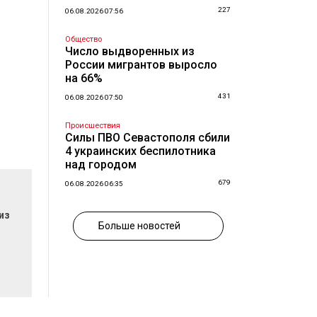
227
06.08.2026 07:56
Общество
Число выдворенных из
России мигрантов выросло
на 66%
431
06.08.2026 07:50
Происшествия
Силы ПВО Севастополя сбили
4 украинских беспилотника
над городом
679
06.08.2026 06:35
из
Больше новостей