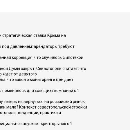
и стратегическая ставка Крыма на
ы под давлением: арендаторы требуют
енная коррекция: что случилось с ипотекой
ной Думы закрыт. Севастополь считает, что
о ждёт от девятого
ка: что закон о мониторинге цен даёт
о поменялось для «спящих» компаний с 1
ому теперь не вернуться на российский рынок
или мало? Контекст севастопольской стройки
стополе: тенденции, практика и
фициально запускает крипторынок с 1