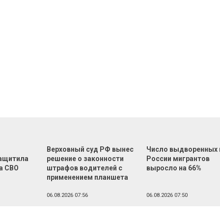
Верховный суд РФ вынес
Число выдворенных 
ащитила
решение о законности
России мигрантов
а СВО
штрафов водителей с
выросло на 66%
применением планшета
06.08.2026 07:56
06.08.2026 07:50