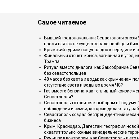
Самое читаемое
Бывший градоначальник Севастополя эпохи 90
время взяток не существовало вообще и бизн
Крымский туризм нащупал дно к середине ию
Финальный отсчёт: крыса, загнанная в угол, 
Трампа
Ритуал вместо диалога: как Заксобрание Сев
без севастопольцев
48 часов без света и воды: как крымчанам по
отсутствие света и воды во время ЧС?
Газ вместо бензина: как топливный кризис м
Севастополя?
Севастополь готовится к выборам в Госдуму: 
наблюдения и семьи, которые делают эту раб
Севастополь создал беспрецедентный механ
бизнеса
Крым, Краснодар, Дагестан: география новой
охватит только южные винодельческие терр
Ручьи под контролем: как Севастополь и его