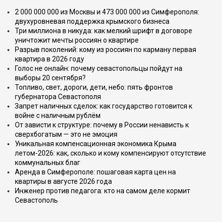
2 000 000 000 из Москвы и 473 000 000 из Симферополя:
двухуровневая поддержка крымского бизнеса
Три миллиона в никуда: как мелкий шрифт в договоре
уничтожит мечты россиян о квартире
Разрыв поколений: кому из россиян по карману первая
квартира в 2026 году
Голос не онлайн: почему севастопольцы пойдут на
выборы 20 сентября?
Топливо, свет, дороги, дети, небо: пять фронтов
губернатора Севастополя
Запрет наличных сделок: как государство готовится к
войне с наличным рублём
От зависти к структуре: почему в России ненависть к
сверхбогатым — это не эмоция
Уникальная компенсационная экономика Крыма
летом-2026: как, сколько и кому компенсируют отсутствие
коммунальных благ
Аренда в Симферополе: пошаговая карта цен на
квартиры в августе 2026 года
Инженер против педагога: кто на самом деле кормит
Севастополь