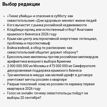
Выбор редакции
«Тихие убийцы» и спасение в субботу: как
севастопольские «Дни здоровья» меняют жизни людей
Кого вычистят с рынка российской недвижимости
Кладбище юрлиц или естественный отбор? Анатомия
крымского бизнеса в 2026 году
Крым как центр альтернативной энергетики: потенциал,
проблемы и перспективыф
Война войной, а обед по расписанию: как
севастопольский общепит держит оборону?
Брюссельские миллионы против российских миллиардов:
арифметика внешнего выбора Армении
2 000 000 000 из Москвы и 473 000 000 из Симферополя:
двухуровневая поддержка крымского бизнеса
Три миллиона в никуда: как мелкий шрифт в договоре
уничтожит мечты россиян о квартире
Разрыв поколений: кому из россиян по карману первая
квартира в 2026 году
Голос не онлайн: почему севастопольцы пойдут на
выборы 20 сентября?