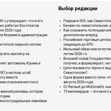
Выбор редакции
-х утверждает, что в его
Разрыв в 56%: как Севастоп
ес работал без откатов
Бензин по-севастопольски: 
ля 2026 года
Как сохранить потенциал ил
или безумие в администрации
десятилетие вперёд
Российские торговые центр
астополя закрыло сессию
скидкидок до 60%
Июльский обвал или естеств
лучить выплату за
летом 2026-го
Восьмой созыв Государствен
еняет автожизнь Крыма и
получил, и формулирует, чег
Цепочка вместо чёрного ящи
187 участков, штаб
Севастополю?
оту вместе
Одна форма вместо пяти: чт
изм спасения местного
августа 2026 года
От Renault до McDonald's: к
 винной рекламы, которая
13 миллиардов — это много 
итории
 многострадальные ливнёвки