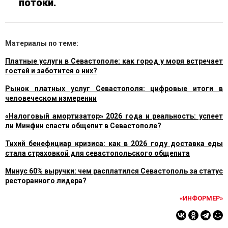
потоки.
Материалы по теме:
Платные услуги в Севастополе: как город у моря встречает
гостей и заботится о них?
Рынок платных услуг Севастополя: цифровые итоги в
человеческом измерении
«Налоговый амортизатор» 2026 года и реальность: успеет
ли Минфин спасти общепит в Севастополе?
Тихий бенефициар кризиса: как в 2026 году доставка еды
стала страховкой для севастопольского общепита
Минус 60% выручки: чем расплатился Севастополь за статус
ресторанного лидера?
«ИНФОРМЕР»