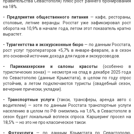
правительства Севастополя) плюс рост раннего бронирования
на 18%.
- Предприятия общественного питания
— кафе, рестораны,
столовые, летние веранды. Росстат уже зафиксировал рост
оборота на 10,9% в начале года, летом этот показатель кратно
вырастет.
- Турагентства и экскурсионные бюро
— по данным Росстата,
рост услуг туроператоров +5,7% в январе-феврале, а в сезон
это основной источник дохода для гидов и экскурсоводов.
- Парикмахерские и салоны красоты
(особенно в
туристических зонах) — несмотря на спад в декабре 2025 года
по Севастополю (данные Крымстата), в целом по году спрос
устойчив, а летом подключаются туристы (свадебный сезон,
вечерние прически, укладки).
- Транспортные услуги
(такси, трансферы, аренда авто с
водителем) — хотя по данным Росстата транспортные услуги
населению в целом по РФ снизились на 1,6%, в Севастополе в
сезон будет локальный всплеск спроса. Каршеринг просел на
18,5% — но это не про классическое такси.
- Фотоуслуги
— по данным Крымстата по Севастополю,