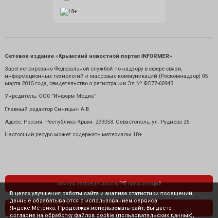
Сетевое издание «Крымский новостной портал INFORMER»
Зарегистрировано Федеральной службой по надзору в сфере связи,
информационных технологий и массовых коммуникаций (Роскомнадзор) 05
марта 2015 года, свидетельство о регистрации Эл № ФС77-60943.
Учредитель: ООО "Информ Медиа"
Главный редактор Синицын А.В.
Адрес: Россия. Республика Крым. 299053. Севастополь, ул. Руднева 26.
Настоящий ресурс может содержать материалы 18+
список запрещенных в РФ организаций
В целях улучшения работы сайта и анализа статистики посещений,
данные обрабатываются с использованием сервиса
Яндекс.Метрика. Продолжая использовать сайт, Вы даете
политика конфиденциальности
согласие на обработку файлов cookie (пользовательских данных),