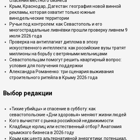
спасения местного бизнеса
Крым, Краснодар, Дагестан: география новой винной
рекламы, которая охватит только южные
винодельческие территории
Ручьи под контролем: как Севастополь и его
многострадальные ливнёвки прошли проверку ливнем 9
июля 2026 года
Проверка на антиплагиат диплома в эпоху
искусственного интеллекта: как российские вузы тратят
миллионы на борьбу с ветряными мельницами
Севастопольцам помогут решить квартирный вопрос:
условия для получения поддержки
Александра Романенко: три сценария выживания
строительного ритейла в Крыму 2026 года
Выбор редакции
«Тихие убийцы» и спасение в субботу: как
севастопольские «Дни здоровья» меняют жизни людей
Кого вычистят с рынка российской недвижимости
Кладбище юрлиц или естественный отбор? Анатомия
крымского бизнеса в 2026 году
Крым как центр альтернативной энергетики: потенциал,