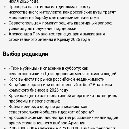
июля 2026 года
Проверка на антиплагиат диплома в эпоху
искусственного интеллекта: как российские вузы тратят
миллионы на борьбу с ветряными мельницами
Севастопольцам помогут решить квартирный вопрос:
условия для получения поддержки
Александра Романенко: три сценария выживания
строительного ритейла в Крыму 2026 года
Выбор редакции
«Тихие убийцы» и спасение в субботу: как
севастопольские «Дни здоровья» меняют жизни людей
Кого вычистят с рынка российской недвижимости
Кладбище юрлиц или естественный отбор? Анатомия
крымского бизнеса в 2026 году
Крым как центр альтернативной энергетики: потенциал,
проблемы и перспективыф
Война войной, а обед по расписанию: как
севастопольский общепит держит оборону?
Брюссельские миллионы против российских миллиардов:
арифметика внешнего выбора Армении
2 000 000 000 из Москвы и 473 000 000 из Симферополя: