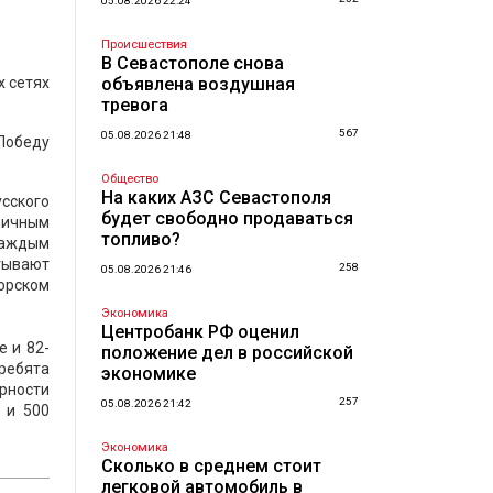
05.08.2026 22:24
Происшествия
В Севастополе снова
х сетях
объявлена воздушная
тревога
567
05.08.2026 21:48
 Победу
Общество
На каких АЗС Севастополя
сского
будет свободно продаваться
дничным
топливо?
каждым
тывают
258
05.08.2026 21:46
орском
Экономика
Центробанк РФ оценил
 и 82-
положение дел в российской
ребята
экономике
рности
257
05.08.2026 21:42
 и 500
Экономика
Сколько в среднем стоит
легковой автомобиль в