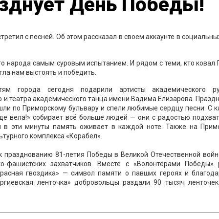
азднует День Победы!
ретил с песней. Об этом рассказал в своем аккаунте в социальны
о народа самым суровым испытанием. И рядом с теми, кто ковал
огла нам выстоять и победить.
тям города сегодня подарили артисты академического ру
го и театра академического танца имени Вадима Елизарова. Праз
шли по Приморскому бульвару и спели любимые сердцу песни. С 
еде вела!» собирает всё больше людей — они с радостью подхва
и в эти минуты память оживает в каждой ноте. Также на Прим
ьтурного комплекса «Корабел».
 празднованию 81-летия Победы в Великой Отечественной войне
о-фашистских захватчиков. Вместе с «Волонтёрами Победы» 
Красная гвоздика» — символ памяти о павших героях и благода
оргиевская ленточка» добровольцы раздали 90 тысяч ленточек