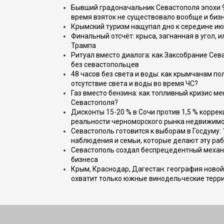
Бывший градоначальник Севастополя эпохи 90
время взяток не существовало вообще и бизн
Крымский туризм нащупал дно к середине ию
Финальный отсчёт: крыса, загнанная в угол, 
Трампа
Ритуал вместо диалога: как Заксобрание Сев
без севастопольцев
48 часов без света и воды: как крымчанам по
отсутствие света и воды во время ЧС?
Газ вместо бензина: как топливный кризис м
Севастополя?
Дисконты 15-20 % в Сочи против 1,5 % коррек
реальности черноморского рынка недвижим
Севастополь готовится к выборам в Госдуму: 
наблюдения и семьи, которые делают эту раб
Севастополь создал беспрецедентный механ
бизнеса
Крым, Краснодар, Дагестан: география новой
охватит только южные винодельческие терр