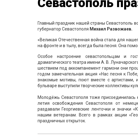
Севастополь пр
Главный праздник нашей страны Севастополь вст
губернатор Севастополя
Михаил Развожаев.
«Великая Отечественная война стала для нашег
на фронте и в тылу, всегда была песня. Она пом
Особое настроение севастопольцам и гос
драматического театра имени А. В. Луначарско
шествием под аккомпанемент гармони они про
годом замечательная акция «Нас песня к Поб
знакомые мотивы, поют вместе с артистами, 
бульваре выступили творческие коллективы кул
Молодёжь Севастополя тоже присоединилась к
летия освобождения Севастополя от немецк
раздавали Георгиевские ленточки и значки «
нашим ветеранам. Всего в рамках акции «Ге
праздничных открыток.