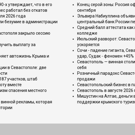
-х утверждает, что в его
Конец серой зоны: Россия о
ес работал без откатов
сентября
ля 2026 года
Эльвира Набиуллина объявил
или безумие в администрации
центральный банк России п
Средний балл аттестата как 
астополя закрыло сессию
колледже
Июльский разворот: Севаст
лучить выплату за
ускоряется
Сочи - падение гиганта, Сев
еняет автожизнь Крыма и
удар, Судак - феномен +45%
Севастополь — винная столи
ции в Севастополе: две
себя
ости
Розничный парадокс Севасто
187 участков, штаб
продажи
оту вместе
Севастопольский бизнес в па
изм спасения местного
Севастополь в августе 2026
Мишустин на Алтае, деньги 
 винной рекламы, которая
поддержки крымского тури
итории