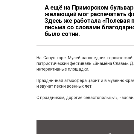
А ещё на Приморском бульвар
желающий мог распечатать фот
Здесь же работала «Полевая 
письма со словами благодарн
было сотни.
На Сапун-горе Музей-заповедник героической
патриотический фестиваль «Знамёна Славы». Дл
интерактивные площадки.
Праздничная атмосфера царит и в музейно-хра
и звучат песни военных лет.
С праздником, дорогие севастопольцы!», - зая