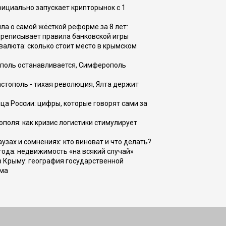
фициально запускает крипторынок с 1
а о самой жёсткой реформе за 8 лет:
ереписывает правила банковской игры
валюта: сколько стоит место в крымском
ополь останавливается, Симферополь
астополь - тихая революция, Ялта держит
ца России: цифры, которые говорят сами за
поля: как кризис логистики стимулирует
узах и сомнениях: кто виноват и что делать?
 года: недвижимость «на всякий случай»
в Крыму: география государственной
зма