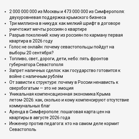
2 000 000 000 из Москвы и 473 000 000 из Симферополя:
двухуровневая поддержка крымского бизнеса
Три миллиона в никуда: как мелкий шрифт в договоре
уничтожит мечты россиян о квартире
Разрыв поколений: кому из россиян по карману первая
квартира в 2026 году
Голос не онлайн: почему севастопольцы пойдут на
выборы 20 сентября?
Топливо, свет, дороги, дети, небо: пять фронтов
губернатора Севастополя
Запрет наличных сделок: как государство готовится к
войне с наличным рублём
От зависти к структуре: почему в России ненависть к
сверхбогатым — это не эмоция
Уникальная компенсационная экономика Крыма
летом-2026: как, сколько и кому компенсируют отсутствие
коммунальных благ
Аренда в Симферополе: пошаговая карта цен на
квартиры в августе 2026 года
Инженер против педагога: кто на самом деле кормит
Севастополь