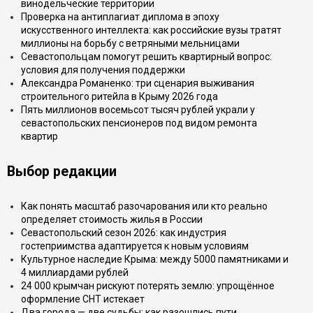
винодельческие территории
Проверка на антиплагиат диплома в эпоху
искусственного интеллекта: как российские вузы тратят
миллионы на борьбу с ветряными мельницами
Севастопольцам помогут решить квартирный вопрос:
условия для получения поддержки
Александра Романенко: три сценария выживания
строительного ритейла в Крыму 2026 года
Пять миллионов восемьсот тысяч рублей украли у
севастопольских пенсионеров под видом ремонта
квартир
Выбор редакции
Как понять масштаб разочарования или кто реально
определяет стоимость жилья в России
Севастопольский сезон 2026: как индустрия
гостеприимства адаптируется к новым условиям
Культурное наследие Крыма: между 5000 памятниками и
4 миллиардами рублей
24 000 крымчан рискуют потерять землю: упрощённое
оформление СНТ истекает
Два города — две судьбы: как разошлись пути