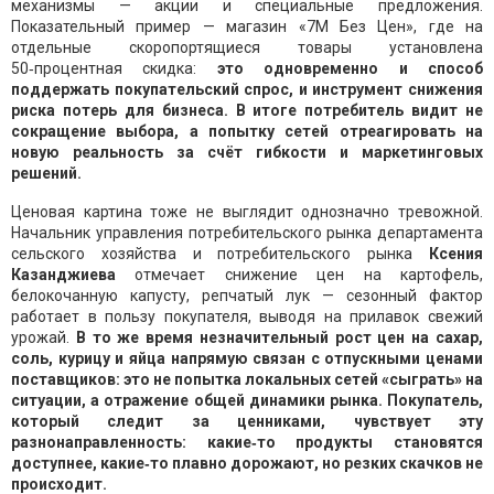
механизмы — акции и специальные предложения.
Показательный пример — магазин «7М Без Цен», где на
отдельные скоропортящиеся товары установлена
50‑процентная скидка:
это одновременно и способ
поддержать покупательский спрос, и инструмент снижения
риска потерь для бизнеса. В итоге потребитель видит не
сокращение выбора, а попытку сетей отреагировать на
новую реальность за счёт гибкости и маркетинговых
решений.
Ценовая картина тоже не выглядит однозначно тревожной.
Начальник управления потребительского рынка департамента
сельского хозяйства и потребительского рынка
Ксения
Казанджиева
отмечает снижение цен на картофель,
белокочанную капусту, репчатый лук — сезонный фактор
работает в пользу покупателя, выводя на прилавок свежий
урожай.
В то же время незначительный рост цен на сахар,
соль, курицу и яйца напрямую связан с отпускными ценами
поставщиков: это не попытка локальных сетей «сыграть» на
ситуации, а отражение общей динамики рынка. Покупатель,
который следит за ценниками, чувствует эту
разнонаправленность: какие‑то продукты становятся
доступнее, какие‑то плавно дорожают, но резких скачков не
происходит.