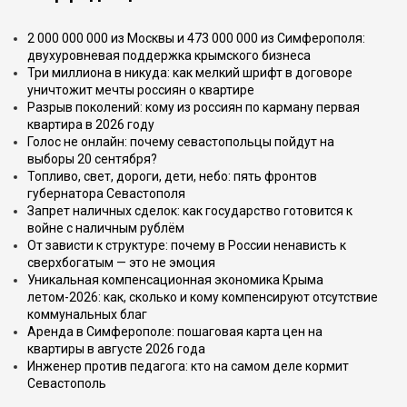
2 000 000 000 из Москвы и 473 000 000 из Симферополя:
двухуровневая поддержка крымского бизнеса
Три миллиона в никуда: как мелкий шрифт в договоре
уничтожит мечты россиян о квартире
Разрыв поколений: кому из россиян по карману первая
квартира в 2026 году
Голос не онлайн: почему севастопольцы пойдут на
выборы 20 сентября?
Топливо, свет, дороги, дети, небо: пять фронтов
губернатора Севастополя
Запрет наличных сделок: как государство готовится к
войне с наличным рублём
От зависти к структуре: почему в России ненависть к
сверхбогатым — это не эмоция
Уникальная компенсационная экономика Крыма
летом-2026: как, сколько и кому компенсируют отсутствие
коммунальных благ
Аренда в Симферополе: пошаговая карта цен на
квартиры в августе 2026 года
Инженер против педагога: кто на самом деле кормит
Севастополь