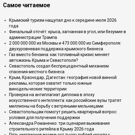
Самое читаемое
Крымский туризм нащупал дно к середине июля 2026
года
Финальный отсчёт: крыса, загнанная в угол, или безумие в
администрации Трампа
2 000 000 000 из Москвы и 473 000 000 из Симферополя:
двухуровневая поддержка крымского бизнеса
Газ вместо бензина: как топливный кризис меняет
автожизнь Крыма и Севастополя?
Севастополь создал беспрецедентный механизм
спасения местного бизнеса
Крым, Краснодар, Дагестан: география новой винной
рекламы, которая охватит только южные
винодельческие территории
Проверка на антиплагиат диплома в эпоху
искусственного интеллекта: как российские вузы тратят
миллионы на борьбу с ветряными мельницами
Севастопольцам помогут решить квартирный вопрос:
условия для получения поддержки
Александра Романенко: три сценария выживания
строительного ритейла в Крыму 2026 года
Пять миллионов восемьсот тысяч рублей украли у