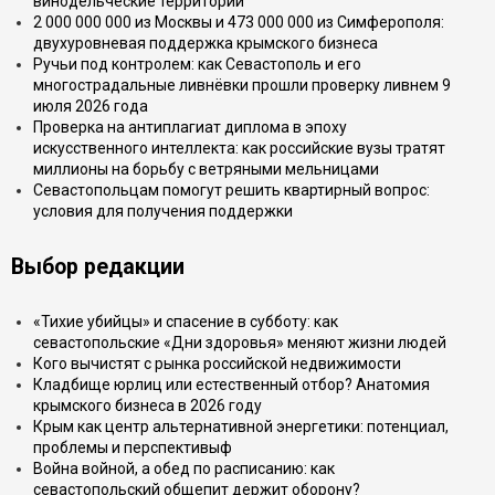
винодельческие территории
2 000 000 000 из Москвы и 473 000 000 из Симферополя:
двухуровневая поддержка крымского бизнеса
Ручьи под контролем: как Севастополь и его
многострадальные ливнёвки прошли проверку ливнем 9
июля 2026 года
Проверка на антиплагиат диплома в эпоху
искусственного интеллекта: как российские вузы тратят
миллионы на борьбу с ветряными мельницами
Севастопольцам помогут решить квартирный вопрос:
условия для получения поддержки
Выбор редакции
«Тихие убийцы» и спасение в субботу: как
севастопольские «Дни здоровья» меняют жизни людей
Кого вычистят с рынка российской недвижимости
Кладбище юрлиц или естественный отбор? Анатомия
крымского бизнеса в 2026 году
Крым как центр альтернативной энергетики: потенциал,
проблемы и перспективыф
Война войной, а обед по расписанию: как
севастопольский общепит держит оборону?