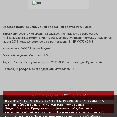
Сетевое издание «Крымский новостной портал INFORMER»
Зарегистрировано Федеральной службой по надзору в сфере связи,
информационных технологий и массовых коммуникаций (Роскомнадзор) 05
марта 2015 года, свидетельство о регистрации Эл № ФС77-60943.
Учредитель: ООО "Информ Медиа"
Главный редактор Синицын А.В.
Адрес: Россия. Республика Крым. 299053. Севастополь, ул. Руднева 26.
Настоящий ресурс может содержать материалы 18+
список запрещенных в РФ организаций
В целях улучшения работы сайта и анализа статистики посещений,
данные обрабатываются с использованием сервиса
Яндекс.Метрика. Продолжая использовать сайт, Вы даете
политика конфиденциальности
согласие на обработку файлов cookie (пользовательских данных),
которые указаны в
Политике конфиденциальности и обработки