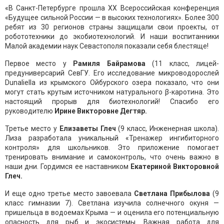
«В Санкт-Петербурге прошла ХХ Всероссийская конференция
«Будущее сильной России — в высоких технологиях». Более 300
ребят из 30 регионов страны защищали свои проекты, от
робототехники до экобиотехнологий. И наши воспитанники
Малой академии наук Севастополя показали себя блестяще!
Первое место у
Рамиля Байрамова
(11 класс, лицей-
предуниверсарий СевГУ. Его исследование микроводорослей
Dunaliella из крымского Ойбурского озера показало, что они
могут стать крутым источником натурального β-каротина. Это
настоящий прорыв для биотехнологий! Спасибо его
руководителю
Ирине Викторовне Дегтяр.
Третье место у
Елизаветы Глеч
(9 класс, Инженерная школа).
Лиза разработала уникальный «Тренажер ингибиторного
контроля» для школьников. Это приложение помогает
тренировать внимание и самоконтроль, что очень важно в
наши дни. Гордимся ее наставником
Екатериной Викторовной
Глеч.
И еще одно третье место завоевала
Светлана Прибылова
(9
класс гимназии 7). Светлана изучила солнечного окуня —
пришельца в водоемах Крыма — и оценила его потенциальную
опасность для рыб и экосистемы. Важная работа для