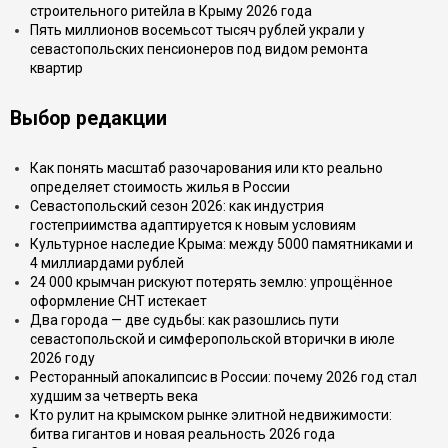
строительного ритейла в Крыму 2026 года
Пять миллионов восемьсот тысяч рублей украли у
севастопольских пенсионеров под видом ремонта
квартир
Выбор редакции
Как понять масштаб разочарования или кто реально
определяет стоимость жилья в России
Севастопольский сезон 2026: как индустрия
гостеприимства адаптируется к новым условиям
Культурное наследие Крыма: между 5000 памятниками и
4 миллиардами рублей
24 000 крымчан рискуют потерять землю: упрощённое
оформление СНТ истекает
Два города — две судьбы: как разошлись пути
севастопольской и симферопольской вторички в июле
2026 году
Ресторанный апокалипсис в России: почему 2026 год стал
худшим за четверть века
Кто рулит на крымском рынке элитной недвижимости:
битва гигантов и новая реальность 2026 года