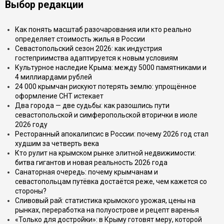
Выбор редакции
Как понять масштаб разочарования или кто реально
определяет стоимость жилья в России
Севастопольский сезон 2026: как индустрия
гостеприимства адаптируется к новым условиям
Культурное наследие Крыма: между 5000 памятниками и
4 миллиардами рублей
24 000 крымчан рискуют потерять землю: упрощённое
оформление СНТ истекает
Два города — две судьбы: как разошлись пути
севастопольской и симферопольской вторички в июле
2026 году
Ресторанный апокалипсис в России: почему 2026 год стал
худшим за четверть века
Кто рулит на крымском рынке элитной недвижимости:
битва гигантов и новая реальность 2026 года
Санаторная очередь: почему крымчанам и
севастопольцам путёвка достаётся реже, чем кажется со
стороны?
Сливовый рай: статистика крымского урожая, цены на
рынках, переработка на полуострове и рецепт варенья
«Только для достройки»: в Крыму готовят меру, которой