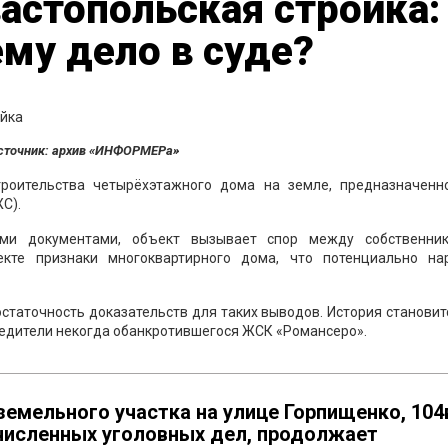
астопольская стройка:
ему дело в суде?
сточник: архив «ИНФОРМЕРа»
троительства четырёхэтажного дома на земле, предназначенн
С).
ими документами, объект вызывает спор между собственни
екте признаки многоквартирного дома, что потенциально на
статочность доказательств для таких выводов. История станови
чредители некогда обанкротившегося ЖСК «Романсеро».
емельного участка на улице Горпищенко, 104
численных уголовных дел, продолжает