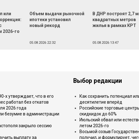
л или
Объем выдачи рыночной
В ДНР построят 2,7 
оррекция:
ипотеки установил
квадратных метров
с
новый рекорд
жилья в рамках КРТ
м 2026-го
05.08.2026 22:32
05.08.2026 13:47
Выбор редакции
-х утверждает, что в его
Как сохранить потенциал ил
ес работал без откатов
десятилетие вперёд
ля 2026 года
Российские торговые центр
или безумие в администрации
скидкидок до 60%
Июльский обвал или естеств
астополя закрыло сессию
летом 2026-го
Восьмой созыв Государствен
лучить выплату за
получил, и формулирует, чег