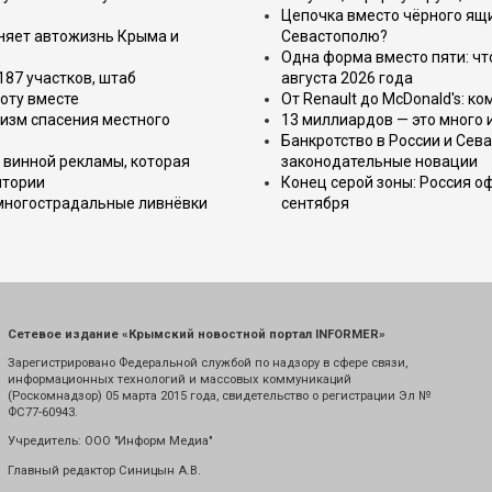
Цепочка вместо чёрного ящи
еняет автожизнь Крыма и
Севастополю?
Одна форма вместо пяти: чт
187 участков, штаб
августа 2026 года
оту вместе
От Renault до McDonald's: к
изм спасения местного
13 миллиардов — это много 
Банкротство в России и Сева
 винной рекламы, которая
законодательные новации
итории
Конец серой зоны: Россия о
 многострадальные ливнёвки
сентября
Сетевое издание «Крымский новостной портал INFORMER»
Зарегистрировано Федеральной службой по надзору в сфере связи,
информационных технологий и массовых коммуникаций
(Роскомнадзор) 05 марта 2015 года, свидетельство о регистрации Эл №
ФС77-60943.
Учредитель: ООО "Информ Медиа"
Главный редактор Синицын А.В.