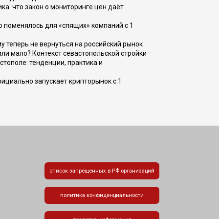
ка: что закон о мониторинге цен даёт
о поменялось для «спящих» компаний с 1
ому теперь не вернуться на российский рынок
или мало? Контекст севастопольской стройки
стополе: тенденции, практика и
фициально запускает крипторынок с 1
список запрещенных в РФ организаций
политика конфиденциальности