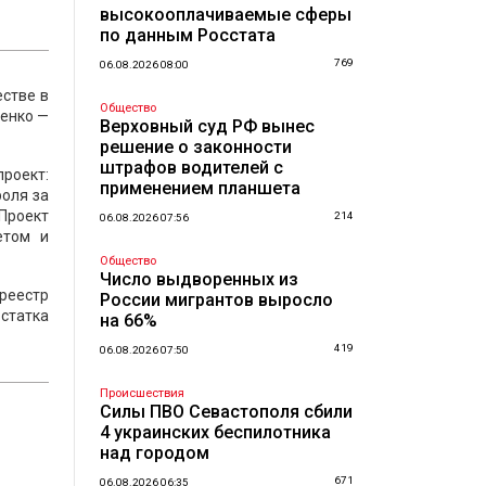
высокооплачиваемые сферы
по данным Росстата
769
06.08.2026 08:00
естве в
Общество
ченко —
Верховный суд РФ вынес
решение о законности
штрафов водителей с
проект:
применением планшета
роля за
Проект
214
06.08.2026 07:56
етом и
Общество
Число выдворенных из
реестр
России мигрантов выросло
статка
на 66%
419
06.08.2026 07:50
Происшествия
Силы ПВО Севастополя сбили
4 украинских беспилотника
над городом
671
06.08.2026 06:35