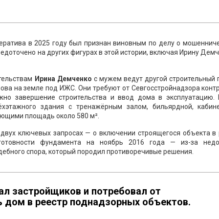
ератива в 2025 году был признан виновным по делу о мошеннич
редоточено на других фигурах в этой истории, включая Ирину Дем
.
ательствам
Ирина Демченко
с мужем ведут другой строительный 
снова на земле под ИЖС. Они требуют от Севгосстройнадзора конт
ожно завершение строительства и ввод дома в эксплуатацию. 
ёхэтажного здания с тренажёрным залом, бильярдной, кабин
ющими площадь около 580 м².
 двух ключевых запросах — о включении строящегося объекта в 
готовности фундамента на ноябрь 2016 года — из-за недо
удебного спора, который породил противоречивые решения.
л застройщиков и потребовал от
 дом в реестр поднадзорных объектов.