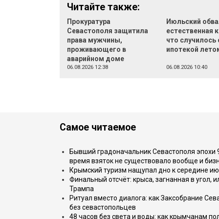
Читайте также:
Прокуратура
Июльский обва
Севастополя защитила
естественная к
права мужчины,
что случилось 
проживающего в
ипотекой лето
аварийном доме
06.08.2026 12:38
06.08.2026 10:40
Самое читаемое
Бывший градоначальник Севастополя эпохи 90
время взяток не существовало вообще и бизн
Крымский туризм нащупал дно к середине ию
Финальный отсчёт: крыса, загнанная в угол, 
Трампа
Ритуал вместо диалога: как Заксобрание Сев
без севастопольцев
48 часов без света и воды: как крымчанам по