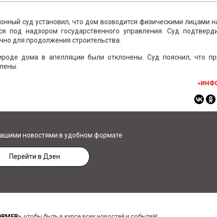
онный суд установил, что дом возводится физическими лицами 
ся под надзором государственного управления. Суд подтверди
чно для продолжения строительства.
ироде дома в апелляции были отклонены. Суд пояснил, что пр
лены.
«ИНФ
нашими новостями в удобном формате
Перейти в Дзен
ORMER»
, чтобы быть в курсе всех новостей и событий!