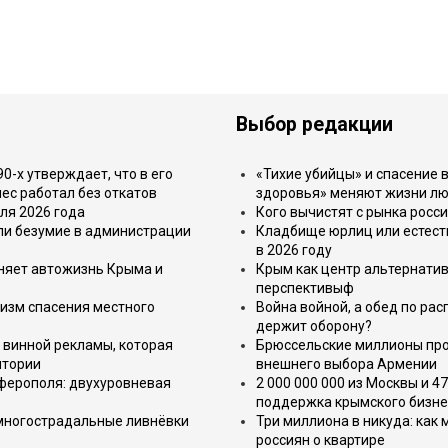
Выбор редакции
-х утверждает, что в его
«Тихие убийцы» и спасение в
ес работал без откатов
здоровья» меняют жизни л
ля 2026 года
Кого вычистят с рынка росс
или безумие в администрации
Кладбище юрлиц или естест
в 2026 году
еняет автожизнь Крыма и
Крым как центр альтернатив
перспективыф
изм спасения местного
Война войной, а обед по ра
держит оборону?
 винной рекламы, которая
Брюссельские миллионы про
итории
внешнего выбора Армении
имферополя: двухуровневая
2 000 000 000 из Москвы и 4
поддержка крымского бизне
 многострадальные ливнёвки
Три миллиона в никуда: как
россиян о квартире