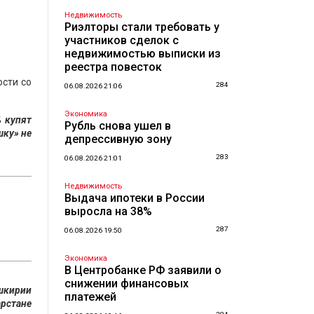
Недвижимость
Риэлторы стали требовать у
участников сделок с
недвижимостью выписки из
реестра повесток
сти со
284
06.08.2026 21:06
Экономика
% купят
Рубль снова ушел в
шку» не
депрессивную зону
283
06.08.2026 21:01
Недвижимость
Выдача ипотеки в России
выросла на 38%
287
06.08.2026 19:50
Экономика
В Центробанке РФ заявили о
снижении финансовых
ашкирии
платежей
арстане