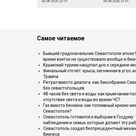
06.08.2026 22:19
06.08.2026 21:01
Самое читаемое
Бывший градоначальник Севастополя эпохи 90
время взяток не существовало вообще и бизн
Крымский туризм нащупал дно к середине ию
Финальный отсчёт: крыса, загнанная в угол, 
Трампа
Ритуал вместо диалога: как Заксобрание Сев
без севастопольцев
48 часов без света и воды: как крымчанам по
отсутствие света и воды во время ЧС?
Газ вместо бензина: как топливный кризис м
Севастополя?
Севастополь готовится к выборам в Госдуму: 
наблюдения и семьи, которые делают эту раб
Севастополь создал беспрецедентный механ
бизнеса