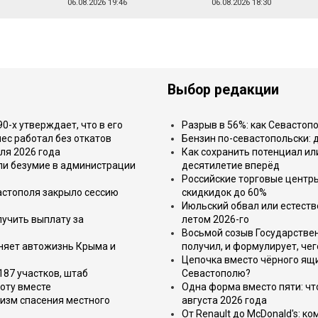
06.08.2026 19:46
06.08.2026 18:30
Выбор редакции
-х утверждает, что в его
Разрыв в 56%: как Севастоп
ес работал без откатов
Бензин по-севастопольски: 
ля 2026 года
Как сохранить потенциал ил
или безумие в администрации
десятилетие вперёд
Российские торговые центр
астополя закрыло сессию
скидкидок до 60%
Июльский обвал или естеств
лучить выплату за
летом 2026-го
Восьмой созыв Государствен
еняет автожизнь Крыма и
получил, и формулирует, чег
Цепочка вместо чёрного ящи
187 участков, штаб
Севастополю?
оту вместе
Одна форма вместо пяти: чт
изм спасения местного
августа 2026 года
От Renault до McDonald's: к