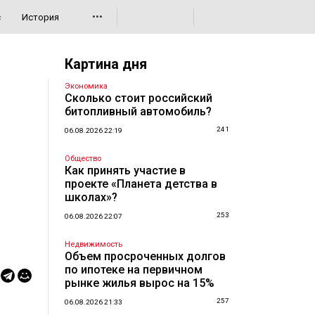
•••
с
История
Картина дня
Экономика
Сколько стоит российский
битопливный автомобиль?
241
06.08.2026 22:19
Общество
Как принять участие в
проекте «Планета детства в
школах»?
253
06.08.2026 22:07
Недвижимость
Объем просроченных долгов
по ипотеке на первичном
рынке жилья вырос на 15%
257
06.08.2026 21:33