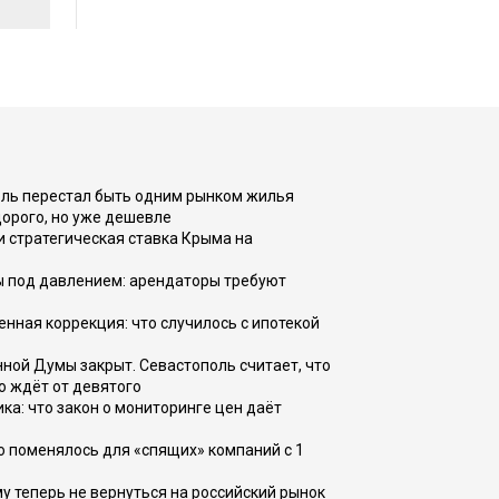
оль перестал быть одним рынком жилья
дорого, но уже дешевле
и стратегическая ставка Крыма на
ы под давлением: арендаторы требуют
енная коррекция: что случилось с ипотекой
ной Думы закрыт. Севастополь считает, что
о ждёт от девятого
ка: что закон о мониторинге цен даёт
о поменялось для «спящих» компаний с 1
ому теперь не вернуться на российский рынок