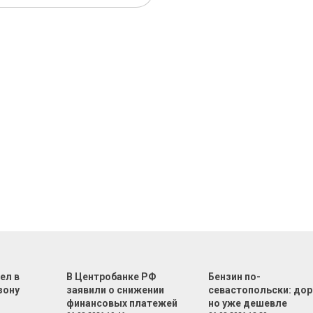
ел в
В Центробанке РФ
Бензин по-
зону
заявили о снижении
севастопольски: дор
финансовых платежей
но уже дешевле