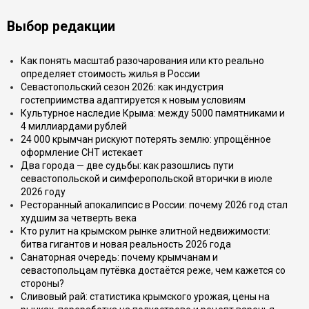
Выбор редакции
Как понять масштаб разочарования или кто реально
определяет стоимость жилья в России
Севастопольский сезон 2026: как индустрия
гостеприимства адаптируется к новым условиям
Культурное наследие Крыма: между 5000 памятниками и
4 миллиардами рублей
24 000 крымчан рискуют потерять землю: упрощённое
оформление СНТ истекает
Два города — две судьбы: как разошлись пути
севастопольской и симферопольской вторички в июле
2026 году
Ресторанный апокалипсис в России: почему 2026 год стал
худшим за четверть века
Кто рулит на крымском рынке элитной недвижимости:
битва гигантов и новая реальность 2026 года
Санаторная очередь: почему крымчанам и
севастопольцам путёвка достаётся реже, чем кажется со
стороны?
Сливовый рай: статистика крымского урожая, цены на