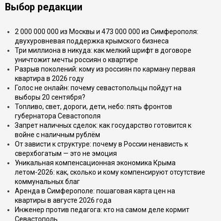
Выбор редакции
2 000 000 000 из Москвы и 473 000 000 из Симферополя:
двухуровневая поддержка крымского бизнеса
Три миллиона в никуда: как мелкий шрифт в договоре
уничтожит мечты россиян о квартире
Разрыв поколений: кому из россиян по карману первая
квартира в 2026 году
Голос не онлайн: почему севастопольцы пойдут на
выборы 20 сентября?
Топливо, свет, дороги, дети, небо: пять фронтов
губернатора Севастополя
Запрет наличных сделок: как государство готовится к
войне с наличным рублём
От зависти к структуре: почему в России ненависть к
сверхбогатым — это не эмоция
Уникальная компенсационная экономика Крыма
летом-2026: как, сколько и кому компенсируют отсутствие
коммунальных благ
Аренда в Симферополе: пошаговая карта цен на
квартиры в августе 2026 года
Инженер против педагога: кто на самом деле кормит
Севастополь