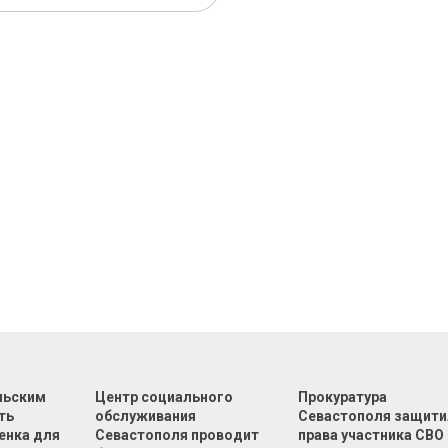
льским
Центр социального
Прокуратура
ть
обслуживания
Севастополя защити
енка для
Севастополя проводит
права участника СВО