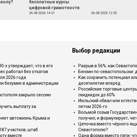
школу?
бесплатные курсы
цифровой грамотности
06.08.2026 14:51
06.08.2026 12:35
Выбор редакции
-х утверждает, что в его
Разрыв в 56%: как Севастоп
ес работал без откатов
Бензин по-севастопольски: 
ля 2026 года
Как сохранить потенциал ил
или безумие в администрации
десятилетие вперёд
Российские торговые центр
астополя закрыло сессию
скидкидок до 60%
Июльский обвал или естеств
лучить выплату за
летом 2026-го
Восьмой созыв Государствен
еняет автожизнь Крыма и
получил, и формулирует, чег
Цепочка вместо чёрного ящи
187 участков, штаб
Севастополю?
оту вместе
Одна форма вместо пяти: чт