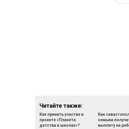
Читайте также:
Как принять участие в
Как севастопо
проекте «Планета
семьям получи
детства в школах»?
выплату на реб