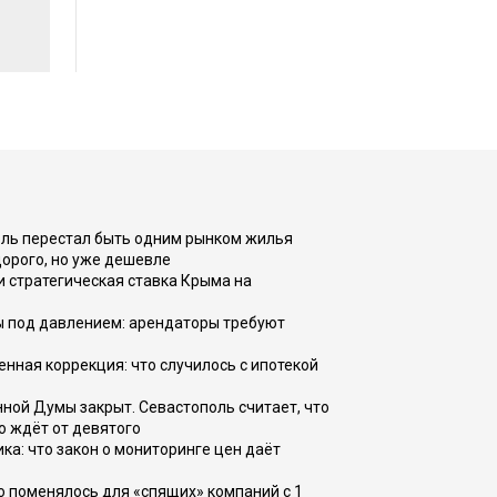
оль перестал быть одним рынком жилья
дорого, но уже дешевле
и стратегическая ставка Крыма на
ы под давлением: арендаторы требуют
енная коррекция: что случилось с ипотекой
ной Думы закрыт. Севастополь считает, что
о ждёт от девятого
ка: что закон о мониторинге цен даёт
о поменялось для «спящих» компаний с 1