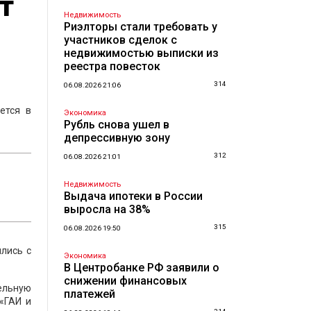
т
Недвижимость
Риэлторы стали требовать у
участников сделок с
недвижимостью выписки из
реестра повесток
314
06.08.2026 21:06
ется в
Экономика
Рубль снова ушел в
депрессивную зону
312
06.08.2026 21:01
Недвижимость
Выдача ипотеки в России
выросла на 38%
315
06.08.2026 19:50
лись с
Экономика
В Центробанке РФ заявили о
снижении финансовых
ельную
платежей
 «ГАИ и