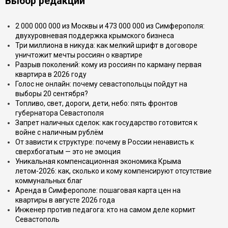
Выбор редакции
2 000 000 000 из Москвы и 473 000 000 из Симферополя:
двухуровневая поддержка крымского бизнеса
Три миллиона в никуда: как мелкий шрифт в договоре
уничтожит мечты россиян о квартире
Разрыв поколений: кому из россиян по карману первая
квартира в 2026 году
Голос не онлайн: почему севастопольцы пойдут на
выборы 20 сентября?
Топливо, свет, дороги, дети, небо: пять фронтов
губернатора Севастополя
Запрет наличных сделок: как государство готовится к
войне с наличным рублём
От зависти к структуре: почему в России ненависть к
сверхбогатым — это не эмоция
Уникальная компенсационная экономика Крыма
летом-2026: как, сколько и кому компенсируют отсутствие
коммунальных благ
Аренда в Симферополе: пошаговая карта цен на
квартиры в августе 2026 года
Инженер против педагога: кто на самом деле кормит
Севастополь