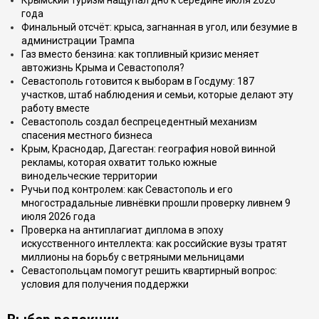
Крымский туризм нащупал дно к середине июля 2026
года
Финальный отсчёт: крыса, загнанная в угол, или безумие в
администрации Трампа
Газ вместо бензина: как топливный кризис меняет
автожизнь Крыма и Севастополя?
Севастополь готовится к выборам в Госдуму: 187
участков, штаб наблюдения и семьи, которые делают эту
работу вместе
Севастополь создал беспрецедентный механизм
спасения местного бизнеса
Крым, Краснодар, Дагестан: география новой винной
рекламы, которая охватит только южные
винодельческие территории
Ручьи под контролем: как Севастополь и его
многострадальные ливнёвки прошли проверку ливнем 9
июля 2026 года
Проверка на антиплагиат диплома в эпоху
искусственного интеллекта: как российские вузы тратят
миллионы на борьбу с ветряными мельницами
Севастопольцам помогут решить квартирный вопрос:
условия для получения поддержки