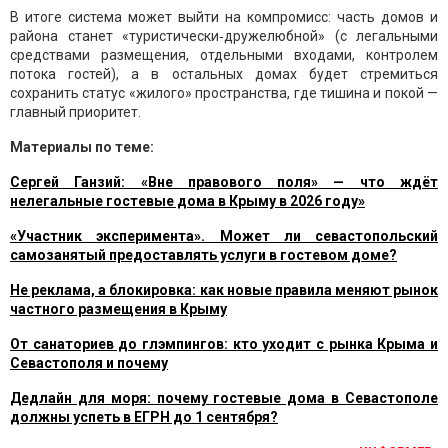
В итоге система может выйти на компромисс: часть домов и
района станет «туристически‑дружелюбной» (с легальными
средствами размещения, отдельными входами, контролем
потока гостей), а в остальных домах будет стремиться
сохранить статус «жилого» пространства, где тишина и покой —
главный приоритет.
Материалы по теме:
Сергей Ганзий: «Вне правового поля» — что ждёт
нелегальные гостевые дома в Крыму в 2026 году»
«Участник эксперимента». Может ли севастопольский
самозанятый предоставлять услуги в гостевом доме?
Не реклама, а блокировка: как новые правила меняют рынок
частного размещения в Крыму
От санаториев до глэмпингов: кто уходит с рынка Крыма и
Севастополя и почему
Дедлайн для моря: почему гостевые дома в Севастополе
должны успеть в ЕГРН до 1 сентября?