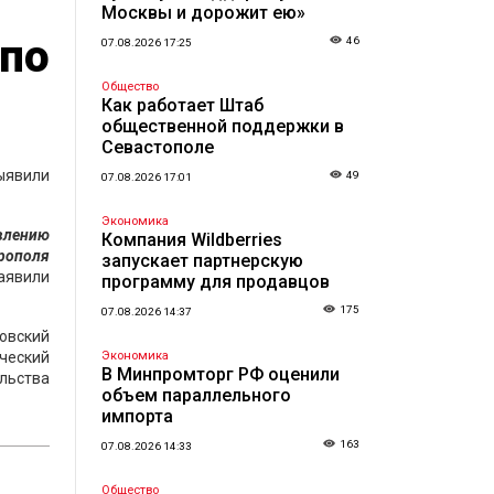
Москвы и дорожит ею»
по
46
07.08.2026 17:25
Общество
Как работает Штаб
общественной поддержки в
Севастополе
ыявили
49
07.08.2026 17:01
Экономика
влению
Компания Wildberries
рополя
запускает партнерскую
аявили
программу для продавцов
175
07.08.2026 14:37
овский
ческий
Экономика
В Минпромторг РФ оценили
ельства
объем параллельного
импорта
163
07.08.2026 14:33
Общество