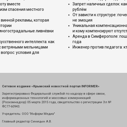
оту вместе
Запрет наличных сделок: как
изм спасения местного
рублём
От зависти к структуре: поч
 винной рекламы, которая
не эмоция
итории
Уникальная компенсационная
 многострадальные ливнёвки
и кому компенсируют отсутс
Аренда в Симферополе: поша
усственного интеллекта: как
года
 с ветряными мельницами
Инженер против педагога: к
вопрос: условия для
Сетевое издание «Крымский новостной портал INFORMER»
Зарегистрировано Федеральной службой по надзору в сфере связи,
информационных технологий и массовых коммуникаций
(Роскомнадзор) 05 марта 2015 года, свидетельство о регистрации Эл №
ФС77-60943.
Учредитель: ООО "Информ Медиа"
Главный редактор Синицын А.В.