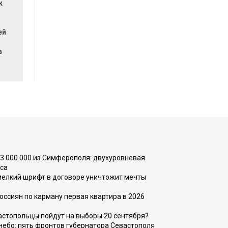
к
ей
в
73 000 000 из Симферополя: двухуровневая
са
 мелкий шрифт в договоре уничтожит мечты
оссиян по карману первая квартира в 2026
вастопольцы пойдут на выборы 20 сентября?
, небо: пять фронтов губернатора Севастополя