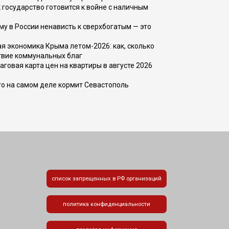
 государство готовится к войне с наличным
ему в России ненависть к сверхбогатым — это
 экономика Крыма летом-2026: как, сколько
твие коммунальных благ
говая карта цен на квартиры в августе 2026
то на самом деле кормит Севастополь
список запрещенных в РФ организаций
политика конфиденциальности