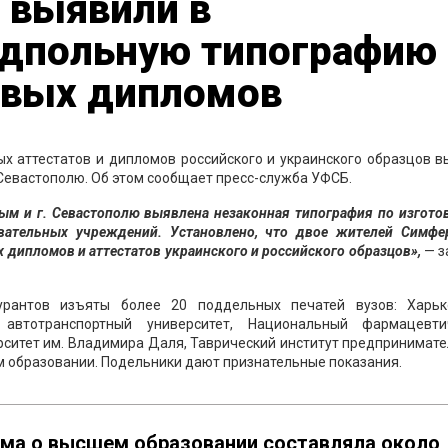
 выявили в
дпольную типографию 
ивых дипломов
х аттестатов и дипломов российского и украинского образцов в
Севастополю. Об этом сообщает пресс-служба УФСБ.
ым и г. Севастополю выявлена незаконная типография по изгото
вательных учреждений. Установлено, что двое жителей Симфе
 дипломов и аттестатов украинского и российского образцов»,
— з
рантов изъяты более 20 поддельных печатей вузов: Харьк
й автотранспортный университет, Национальный фармацевти
рситет им. Владимира Даля, Таврический институт предпринимат
ем образовании. Подельники дают признательные показания.
ма о высшем образовании составляла около