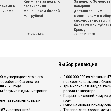
Ф
Крымчане за неделю
За неделю 36 челове
пехами в
перечислили
поверили
нниками
мошенникам более 31
дистанционным
млн рублей
мошенникам и в общ
сложности потеряли
более 29 млн рублей 
Крыму
04.08.2026 13:03
30.07.2026 12:48
Выбор редакции
-х утверждает, что в его
2 000 000 000 из Москвы и 4
ес работал без откатов
поддержка крымского бизне
ля 2026 года
Три миллиона в никуда: как
или безумие в администрации
россиян о квартире
Разрыв поколений: кому из р
еняет автожизнь Крыма и
году
Голос не онлайн: почему се
187 участков, штаб
Топливо, свет, дороги, дети