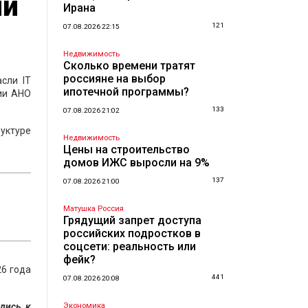
ли
Ирана
121
07.08.2026 22:15
Недвижимость
Сколько времени тратят
россияне на выбор
сли IT
ипотечной программы?
нии АНО
133
07.08.2026 21:02
руктуре
Недвижимость
Цены на строительство
домов ИЖС выросли на 9%
137
07.08.2026 21:00
Матушка Россия
Грядущий запрет доступа
российских подростков в
соцсети: реальность или
фейк?
26 года
441
07.08.2026 20:08
лись к
Экономика