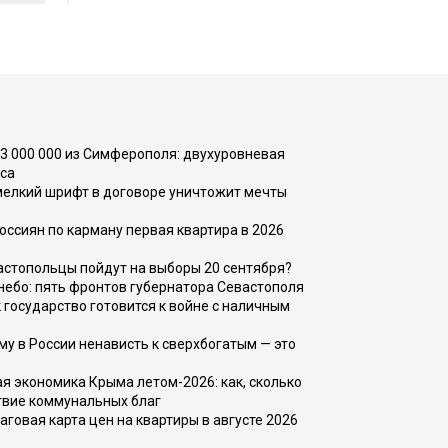
73 000 000 из Симферополя: двухуровневая
са
 мелкий шрифт в договоре уничтожит мечты
оссиян по карману первая квартира в 2026
вастопольцы пойдут на выборы 20 сентября?
, небо: пять фронтов губернатора Севастополя
 государство готовится к войне с наличным
ему в России ненависть к сверхбогатым — это
 экономика Крыма летом-2026: как, сколько
твие коммунальных благ
говая карта цен на квартиры в августе 2026