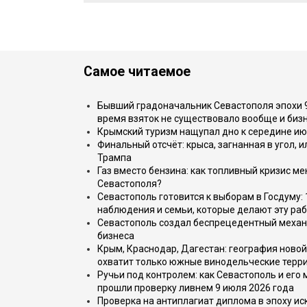
Самое читаемое
Бывший градоначальник Севастополя эпохи 90
время взяток не существовало вообще и бизн
Крымский туризм нащупал дно к середине ию
Финальный отсчёт: крыса, загнанная в угол, 
Трампа
Газ вместо бензина: как топливный кризис м
Севастополя?
Севастополь готовится к выборам в Госдуму: 
наблюдения и семьи, которые делают эту раб
Севастополь создал беспрецедентный механ
бизнеса
Крым, Краснодар, Дагестан: география новой
охватит только южные винодельческие терр
Ручьи под контролем: как Севастополь и его
прошли проверку ливнем 9 июля 2026 года
Проверка на антиплагиат диплома в эпоху иск