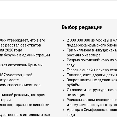
Выбор редакции
-х утверждает, что в его
2 000 000 000 из Москвы и 4
ес работал без откатов
поддержка крымского бизне
ля 2026 года
Три миллиона в никуда: как
или безумие в администрации
россиян о квартире
Разрыв поколений: кому из р
еняет автожизнь Крыма и
году
Голос не онлайн: почему се
187 участков, штаб
Топливо, свет, дороги, дети
оту вместе
Запрет наличных сделок: как
изм спасения местного
рублём
От зависти к структуре: поч
 винной рекламы, которая
не эмоция
итории
Уникальная компенсационная
 многострадальные ливнёвки
и кому компенсируют отсутс
Аренда в Симферополе: поша
усственного интеллекта: как
года