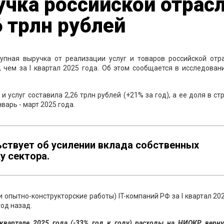
чка российской отрас
6 трлн рублей
купная выручка от реализации услуг и товаров российской отра
, чем за I квартал 2025 года. Об этом сообщается в исследова
 услуг составила 2,26 трлн рублей (+21% за год), а ее доля в ст
варь - март 2025 года.
ьствует об усилении вклада собственных
у сектора.
 опытно-конструкторские работы) IT-компаний РФ за I квартал 20
год назад.
 квартале 2025 года (-33% год к году) расходы на НИОКР верну