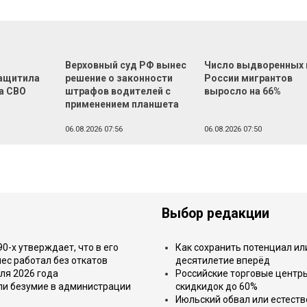
Верховный суд РФ вынес
Число выдворенных 
ащитила
решение о законности
России мигрантов
а СВО
штрафов водителей с
выросло на 66%
применением планшета
06.08.2026 07:56
06.08.2026 07:50
Выбор редакции
-х утверждает, что в его
Как сохранить потенциал ил
ес работал без откатов
десятилетие вперёд
ля 2026 года
Российские торговые центр
или безумие в администрации
скидкидок до 60%
Июльский обвал или естеств