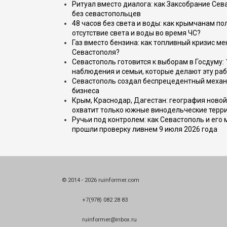
Ритуал вместо диалога: как Заксобрание Сев
без севастопольцев
48 часов без света и воды: как крымчанам по
отсутствие света и воды во время ЧС?
Газ вместо бензина: как топливный кризис м
Севастополя?
Севастополь готовится к выборам в Госдуму: 
наблюдения и семьи, которые делают эту раб
Севастополь создал беспрецедентный механ
бизнеса
Крым, Краснодар, Дагестан: география новой
охватит только южные винодельческие терр
Ручьи под контролем: как Севастополь и его
прошли проверку ливнем 9 июля 2026 года
© 2014 - 2026 ruinformer.com
+7(978) 082 28 83
ruinformer@inbox.ru