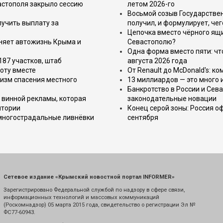
астополя закрыло сессию
летом 2026-го
Восьмой созыв Государствен
лучить выплату за
получил, и формулирует, чег
Цепочка вместо чёрного ящи
еняет автожизнь Крыма и
Севастополю?
Одна форма вместо пяти: чт
187 участков, штаб
августа 2026 года
оту вместе
От Renault до McDonald's: к
изм спасения местного
13 миллиардов — это много 
Банкротство в России и Сева
 винной рекламы, которая
законодательные новации
итории
Конец серой зоны: Россия о
 многострадальные ливнёвки
сентября
Сетевое издание «Крымский новостной портал INFORMER»
Зарегистрировано Федеральной службой по надзору в сфере связи,
информационных технологий и массовых коммуникаций
(Роскомнадзор) 05 марта 2015 года, свидетельство о регистрации Эл №
ФС77-60943.