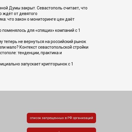
ной Думы закрыт. Севастополь считает, что
о ждёт от девятого
ка: что закон о мониторинге цен даёт
о поменялось для «спящих» компаний с 1
ому теперь не вернуться на российский рынок
или мало? Контекст севастопольской стройки
стополе: тенденции, практика и
фициально запускает крипторынок с 1
список запрещенных в РФ организаций