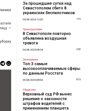
За прошедшие сутки над
Севастополем сбито 8
клинике
украинских беспилотников
175
06.08.2026 12:00
хотите
тицу —
Происшествия
В Севастополе повторно
объявлена воздушная
 уборку
тревога
230
06.08.2026 08:36
Экономика
Топ-3 самые
высокооплачиваемые сферы
по данным Росстата
973
06.08.2026 08:00
Общество
Верховный суд РФ вынес
решение о законности
штрафов водителей с
применением планшета