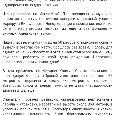
спасательных подразделений «Юг» и «Север». Работа кипела
одновременно на двух локациях.
Что произошло на Ильяс-Кая? Две женщины и мужчина,
несмотря на опыт, не смогли завершить сложный участок
маршрута Виа-Феррата. Неподходящее снаряжение, иссякшие
силы и наступающая темнота, да ещё и без фонарей —
ситуация была критической.
Наши спасатели спустили их на 50 метров к подножию скалы и
вывели в безопасное место. Обошлось без травм. К слову, для
одного из наших спасателей этот вызов стал особенным — ему
пришлось работать в свой день рождения! Настоящий
профессионализм и самоотдача!
А тем временем на Мердвен-Каясы… Связка альпинистов,
проходящая маршрут «Правый угол», застряла на высоте 65
метров от вершины и около 285 метров от подножия.
Усталость, холод и полная темнота не давали возможности
двигаться дальше.
Спасатели провели разведку, организовали вертикальные
перила и страховку. Работали на высоте около 350 метров, в
условиях полной темноты. Благодаря слаженности и четкой
координации, альпинисты были благополучно выведены