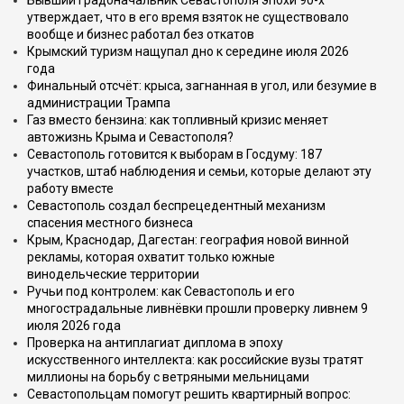
Бывший градоначальник Севастополя эпохи 90-х
утверждает, что в его время взяток не существовало
вообще и бизнес работал без откатов
Крымский туризм нащупал дно к середине июля 2026
года
Финальный отсчёт: крыса, загнанная в угол, или безумие в
администрации Трампа
Газ вместо бензина: как топливный кризис меняет
автожизнь Крыма и Севастополя?
Севастополь готовится к выборам в Госдуму: 187
участков, штаб наблюдения и семьи, которые делают эту
работу вместе
Севастополь создал беспрецедентный механизм
спасения местного бизнеса
Крым, Краснодар, Дагестан: география новой винной
рекламы, которая охватит только южные
винодельческие территории
Ручьи под контролем: как Севастополь и его
многострадальные ливнёвки прошли проверку ливнем 9
июля 2026 года
Проверка на антиплагиат диплома в эпоху
искусственного интеллекта: как российские вузы тратят
миллионы на борьбу с ветряными мельницами
Севастопольцам помогут решить квартирный вопрос: