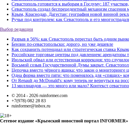
Севастополь готовится к выборам в Госдуму: 187 участков
Севастополь создал беспрецедентный механизм спасения м
Крым, Краснодар, Дагестан: география новой винной рекл
Ручьи под контролем: как Севастополь и его многострада
Выбор редакции
Разрыв в 56%: как Севастополь перестал быть одним рынк
Бензин по-севастопольски: дорого, но уже дешевле
Как сохранить потенциал или стратегическая ставка Крыма
Российские торговые центры под давлением: арендаторы 
Июльский обвал или естественная коррекция: что случилос
Восьмой созыв Государственной Думы закрыт. Севастополь 
Цепочка вместо чёрного ящика: что закон о мониторинге 
Одна форма вместо пяти: что поменялось для «спящих» ком
От Renault до McDonald's: кому теперь не вернуться на ро
13 миллиардов — это много или мало? Контекст севастоп
© 2014 - 2026 ruinformer.com
+7(978) 082 28 83
ruinformer@inbox.ru
Сетевое издание «Крымский новостной портал INFORMER»