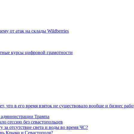
му от атак на склады Wildberries
атные курсы цифровой грамотности
, что в его время взяток не существовало вообще и бизнес работ
 в администрации Трампа
ыло сессию без севастопольцев
у за отсутствие света и воды во время ЧС?
знь Крыма и Севастополя?