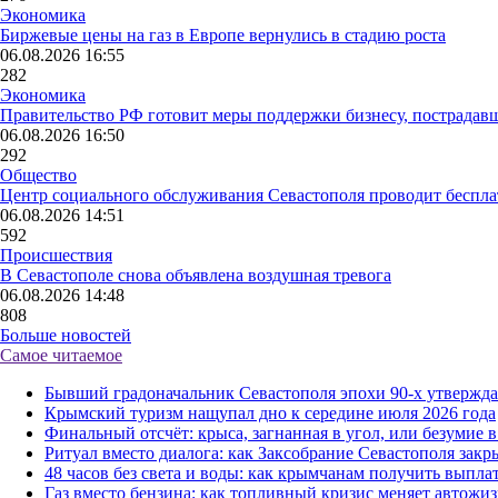
Экономика
Биржевые цены на газ в Европе вернулись в стадию роста
06.08.2026 16:55
282
Экономика
Правительство РФ готовит меры поддержки бизнесу, пострадавше
06.08.2026 16:50
292
Общество
Центр социального обслуживания Севастополя проводит беспл
06.08.2026 14:51
592
Происшествия
В Севастополе снова объявлена воздушная тревога
06.08.2026 14:48
808
Больше новостей
Самое читаемое
Бывший градоначальник Севастополя эпохи 90-х утверждает
Крымский туризм нащупал дно к середине июля 2026 года
Финальный отсчёт: крыса, загнанная в угол, или безумие
Ритуал вместо диалога: как Заксобрание Севастополя закр
48 часов без света и воды: как крымчанам получить выплат
Газ вместо бензина: как топливный кризис меняет автожи